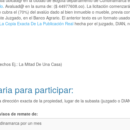
n Ltda ubicad@ en la ciudad de Bogotá departamento de Cundinamarca
lo
. Avaluad@ en la suma de: ($ 44977608.oo). La licitación comenzará 
e cubra el (70%) del avalúo dado al bien inmueble o mueble, previa con
te Juzgado, en el Banco Agrario. El anterior texto es un formato usad
La Copia Exacta De La Publicación Real
hecha por el juzgado, DIAN, no
echos Ej.: La Mitad De Una Casa)
ria para participar:
a dirección exacta de la propiedad, lugar de la subasta (juzgado o 
visos de remate de:
dinamarca por un mes