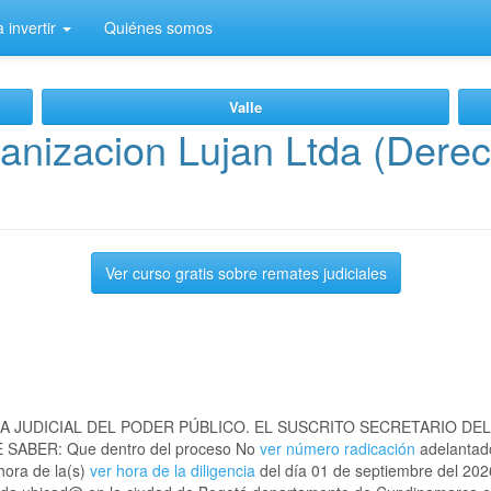
 invertir
Quiénes somos
Valle
nizacion Lujan Ltda (Derec
Ver curso gratis sobre remates judiciales
A JUDICIAL DEL PODER PÚBLICO. EL SUSCRITO SECRETARIO DE
SABER: Que dentro del proceso No
ver número radicación
adelantad
hora de la(s)
ver hora de la diligencia
del día 01 de septiembre del 2026