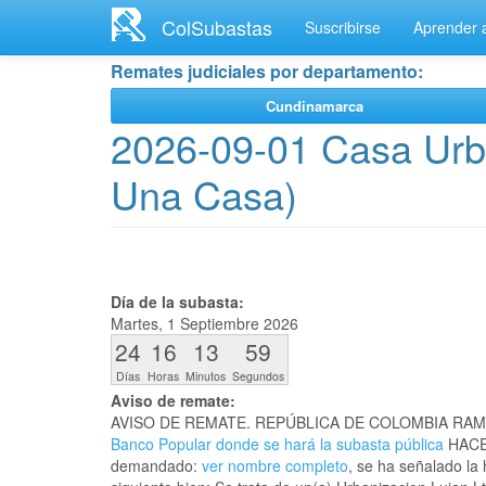
Ir
ColSubastas
Suscribirse
Aprender a
al
contenido
Remates judiciales por departamento:
principal
Cundinamarca
2026-09-01 Casa Urba
Una Casa)
Día de la subasta:
Martes, 1 Septiembre 2026
24
16
13
59
Días
Horas
Minutos
Segundos
Aviso de remate:
AVISO DE REMATE. REPÚBLICA DE COLOMBIA RAM
Banco Popular donde se hará la subasta pública
HACE 
demandado:
ver nombre completo
, se ha señalado la 