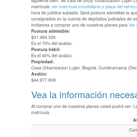
siguiente bien: Se trata de un(a) Urbanizacion Luja
matrícula:
ver matrícula inmobiliaria o placa del vehícu
hora de pública subasta. Será postura admisible la qu
consignados en la cuenta de depósitos judiciales de es
invitamos a comprar uno de nuestros planes para
Ver 
Postura admisible:
$31.484.326
Es el 70% del avalúo.
Postura hábil:
Es el 40% del avalúo.
Propiedad:
Casa Urbanizacion Lujan, Bogotá, Cundinamarca (Der
Avalúo:
$44.977.608
Vea la información necesa
Al comprar uno de nuestros planes usted podrá ver: L
matrícula.
A
Cun