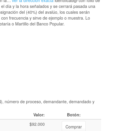
 en la…
ver la dirección exacta
identificad@ con folio de
el día y la hora señalados y se cerrará pasada una
signación del (40%) del avalúo, los cuales serán
o con frecuencia y sirve de ejemplo o muestra. Lo
taría o Martillo del Banco Popular.
DIAN), número de proceso, demandante, demandado y
Valor:
Botón:
$92.000
Comprar