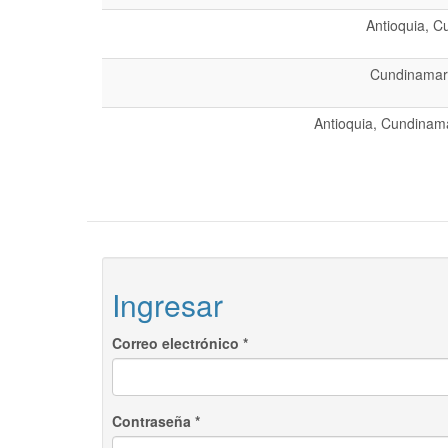
Antioquia, C
Cundinamarc
Antioquia, Cundinama
Ingresar
Correo electrónico
*
Contraseña
*