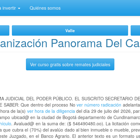
 invertir
Quiénes somos
Valle
banización Panorama Del C
Ver curso gratis sobre remates judiciales
A JUDICIAL DEL PODER PÚBLICO. EL SUSCRITO SECRETARIO D
 SABER: Que dentro del proceso No
ver número radicación
adelanta
 hora de la(s)
ver hora de la diligencia
del día 29 de julio del 2026, par
 Campo ubicad@ en la ciudad de Bogotá departamento de Cundinamar
hículo
. Avaluad@ en la suma de: ($ 546490480.oo). La licitación com
a que cubra el (70%) del avalúo dado al bien inmueble o mueble, prev
este Juzgado, en el Banco Agrario. El anterior texto es un formato 