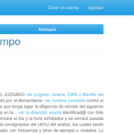
Crear mi cuenta
Ingresar
Antioquia
ampo
EL JUZGADO:
ver juzgado, notaría, DIAN o Martillo del
do por el demandante:
ver nombre completo
contra el
a que tenga lugar la diligencia de remate del siguiente
ca en la…
ver la dirección exacta
identificad@ con folio
enzará el día y la hora señalados y se cerrará pasada
ia consignación del (40%) del avalúo, los cuales serán
usado con frecuencia y sirve de ejemplo o muestra. Lo