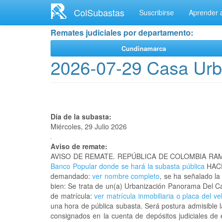
Ir
ColSubastas
Suscribirse
Aprender a
al
contenido
Remates judiciales por departamento:
principal
Cundinamarca
2026-07-29 Casa Ur
Día de la subasta:
Miércoles, 29 Julio 2026
Aviso de remate:
AVISO DE REMATE. REPÚBLICA DE COLOMBIA RAM
Banco Popular donde se hará la subasta pública
HACE
demandado:
ver nombre completo
, se ha señalado la
bien: Se trata de un(a) Urbanización Panorama Del
de matrícula:
ver matrícula inmobiliaria o placa del ve
una hora de pública subasta. Será postura admisible l
consignados en la cuenta de depósitos judiciales de 