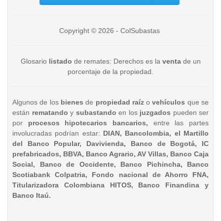
Copyright © 2026 - ColSubastas
Glosario
listado
de remates: Derechos es la
venta
de un
porcentaje de la propiedad.
Algunos de los
bienes
de
propiedad raíz
o
vehículos
que se
están
rematando
y
subastando
en los
juzgados
pueden ser
por
procesos hipotecarios bancarios,
entre las partes
involucradas podrían estar:
DIAN, Bancolombia, el Martillo
del Banco Popular, Davivienda, Banco de Bogotá, IC
prefabricados, BBVA, Banco Agrario, AV Villas, Banco Caja
Social, Banco de Occidente, Banco Pichincha, Banco
Scotiabank Colpatria, Fondo nacional de Ahorro FNA,
Titularizadora Colombiana HITOS, Banco Finandina y
Banco Itaú.