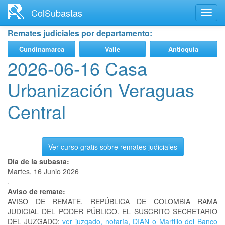
Ir
ColSubastas
Toggl
al
navig
contenido
Remates judiciales por departamento:
principal
Cundinamarca
Valle
Antioquia
2026-06-16 Casa
Urbanización Veraguas
Central
Ver curso gratis sobre remates judiciales
Día de la subasta:
Martes, 16 Junio 2026
Aviso de remate:
AVISO DE REMATE. REPÚBLICA DE COLOMBIA RAMA
JUDICIAL DEL PODER PÚBLICO. EL SUSCRITO SECRETARIO
DEL JUZGADO:
ver juzgado, notaría, DIAN o Martillo del Banco