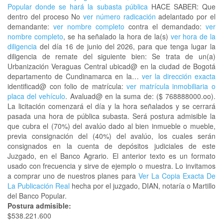
Popular donde se hará la subasta pública
HACE SABER: Que
dentro del proceso No
ver número radicación
adelantado por el
demandante:
ver nombre completo
contra el demandado:
ver
nombre completo
, se ha señalado la hora de la(s)
ver hora de la
diligencia
del día 16 de junio del 2026, para que tenga lugar la
diligencia de remate del siguiente bien: Se trata de un(a)
Urbanización Veraguas Central ubicad@ en la ciudad de Bogotá
departamento de Cundinamarca en la…
ver la dirección exacta
identificad@ con folio de matrícula:
ver matrícula inmobiliaria o
placa del vehículo
. Avaluad@ en la suma de: ($ 768888000.oo).
La licitación comenzará el día y la hora señalados y se cerrará
pasada una hora de pública subasta. Será postura admisible la
que cubra el (70%) del avalúo dado al bien inmueble o mueble,
previa consignación del (40%) del avalúo, los cuales serán
consignados en la cuenta de depósitos judiciales de este
Juzgado, en el Banco Agrario. El anterior texto es un formato
usado con frecuencia y sirve de ejemplo o muestra. Lo invitamos
a comprar uno de nuestros planes para
Ver La Copia Exacta De
La Publicación Real
hecha por el juzgado, DIAN, notaría o Martillo
del Banco Popular.
Postura admisible:
$538.221.600