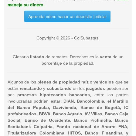
maneja su dinero.
Aprenda cómo hacer un deposito judicial
Copyright © 2026 - ColSubastas
Glosario
listado
de remates: Derechos es la
venta
de un
porcentaje de la propiedad.
Algunos de los
bienes
de
propiedad raíz
o
vehículos
que se
están
rematando
y
subastando
en los
juzgados
pueden ser
por
procesos hipotecarios bancarios,
entre las partes
involucradas podrían estar:
DIAN, Bancolombia, el Martillo
del Banco Popular, Davivienda, Banco de Bogotá, IC
prefabricados, BBVA, Banco Agrario, AV Villas, Banco Caja
Social, Banco de Occidente, Banco Pichincha, Banco
Scotiabank Colpatria, Fondo nacional de Ahorro FNA,
Titularizadora Colombiana HITOS, Banco Finandina y