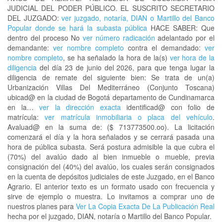
JUDICIAL DEL PODER PÚBLICO. EL SUSCRITO SECRETARIO
DEL JUZGADO:
ver juzgado, notaría, DIAN o Martillo del Banco
Popular donde se hará la subasta pública
HACE SABER: Que
dentro del proceso No
ver número radicación
adelantado por el
demandante:
ver nombre completo
contra el demandado:
ver
nombre completo
, se ha señalado la hora de la(s)
ver hora de la
diligencia
del día 23 de junio del 2026, para que tenga lugar la
diligencia de remate del siguiente bien: Se trata de un(a)
Urbanización Villas Del Mediterráneo (Conjunto Toscana)
ubicad@ en la ciudad de Bogotá departamento de Cundinamarca
en la…
ver la dirección exacta
identificad@ con folio de
matrícula:
ver matrícula inmobiliaria o placa del vehículo
.
Avaluad@ en la suma de: ($ 713773500.oo). La licitación
comenzará el día y la hora señalados y se cerrará pasada una
hora de pública subasta. Será postura admisible la que cubra el
(70%) del avalúo dado al bien inmueble o mueble, previa
consignación del (40%) del avalúo, los cuales serán consignados
en la cuenta de depósitos judiciales de este Juzgado, en el Banco
Agrario. El anterior texto es un formato usado con frecuencia y
sirve de ejemplo o muestra. Lo invitamos a comprar uno de
nuestros planes para
Ver La Copia Exacta De La Publicación Real
hecha por el juzgado, DIAN, notaría o Martillo del Banco Popular.