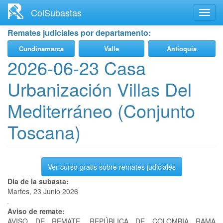
Ir
ColSubastas
Toggl
al
navig
contenido
Remates judiciales por departamento:
principal
Cundinamarca
Valle
Antioquia
2026-06-23 Casa
Urbanización Villas Del
Mediterráneo (Conjunto
Toscana)
Ver curso gratis sobre remates judiciales
Día de la subasta:
Martes, 23 Junio 2026
Aviso de remate:
AVISO DE REMATE. REPÚBLICA DE COLOMBIA RAMA