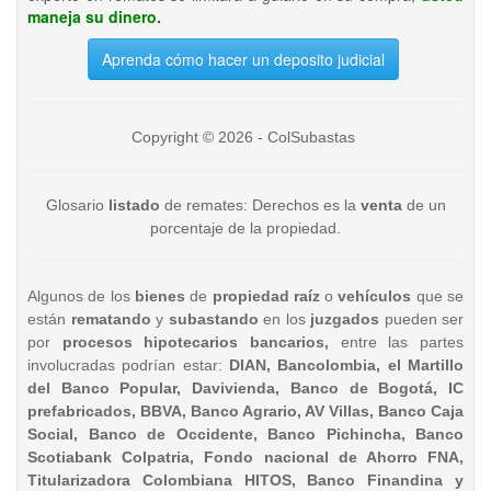
maneja su dinero.
Aprenda cómo hacer un deposito judicial
Copyright © 2026 - ColSubastas
Glosario
listado
de remates: Derechos es la
venta
de un
porcentaje de la propiedad.
Algunos de los
bienes
de
propiedad raíz
o
vehículos
que se
están
rematando
y
subastando
en los
juzgados
pueden ser
por
procesos hipotecarios bancarios,
entre las partes
involucradas podrían estar:
DIAN, Bancolombia, el Martillo
del Banco Popular, Davivienda, Banco de Bogotá, IC
prefabricados, BBVA, Banco Agrario, AV Villas, Banco Caja
Social, Banco de Occidente, Banco Pichincha, Banco
Scotiabank Colpatria, Fondo nacional de Ahorro FNA,
Titularizadora Colombiana HITOS, Banco Finandina y