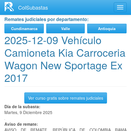
Ir
ColSubastas
Toggl
al
navig
contenido
Remates judiciales por departamento:
principal
Cundinamarca
Valle
Antioquia
2025-12-09 Vehículo
Camioneta Kia Carroceria
Wagon New Sportage Ex
2017
Ver curso gratis sobre remates judiciales
Día de la subasta:
Martes, 9 Diciembre 2025
Aviso de remate:
AVISO DE REMATE. REPÚBLICA DE COLOMBIA RAMA