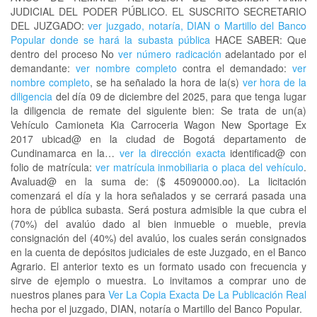
JUDICIAL DEL PODER PÚBLICO. EL SUSCRITO SECRETARIO
DEL JUZGADO:
ver juzgado, notaría, DIAN o Martillo del Banco
Popular donde se hará la subasta pública
HACE SABER: Que
dentro del proceso No
ver número radicación
adelantado por el
demandante:
ver nombre completo
contra el demandado:
ver
nombre completo
, se ha señalado la hora de la(s)
ver hora de la
diligencia
del día 09 de diciembre del 2025, para que tenga lugar
la diligencia de remate del siguiente bien: Se trata de un(a)
Vehículo Camioneta Kia Carroceria Wagon New Sportage Ex
2017 ubicad@ en la ciudad de Bogotá departamento de
Cundinamarca en la…
ver la dirección exacta
identificad@ con
folio de matrícula:
ver matrícula inmobiliaria o placa del vehículo
.
Avaluad@ en la suma de: ($ 45090000.oo). La licitación
comenzará el día y la hora señalados y se cerrará pasada una
hora de pública subasta. Será postura admisible la que cubra el
(70%) del avalúo dado al bien inmueble o mueble, previa
consignación del (40%) del avalúo, los cuales serán consignados
en la cuenta de depósitos judiciales de este Juzgado, en el Banco
Agrario. El anterior texto es un formato usado con frecuencia y
sirve de ejemplo o muestra. Lo invitamos a comprar uno de
nuestros planes para
Ver La Copia Exacta De La Publicación Real
hecha por el juzgado, DIAN, notaría o Martillo del Banco Popular.