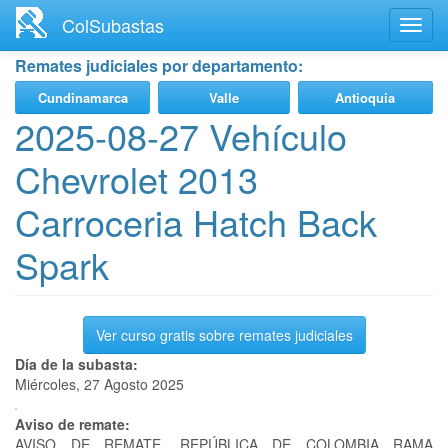
Ir
ColSubastas
Toggl
al
navig
contenido
Remates judiciales por departamento:
principal
Cundinamarca
Valle
Antioquia
2025-08-27 Vehículo
Chevrolet 2013
Carroceria Hatch Back
Spark
Ver curso gratis sobre remates judiciales
Día de la subasta:
Miércoles, 27 Agosto 2025
Aviso de remate:
AVISO DE REMATE. REPÚBLICA DE COLOMBIA RAMA