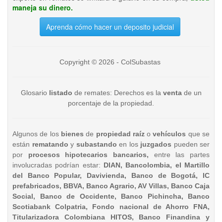
maneja su dinero.
Aprenda cómo hacer un deposito judicial
Copyright © 2026 - ColSubastas
Glosario
listado
de remates: Derechos es la
venta
de un
porcentaje de la propiedad.
Algunos de los
bienes
de
propiedad raíz
o
vehículos
que se
están
rematando
y
subastando
en los
juzgados
pueden ser
por
procesos hipotecarios bancarios,
entre las partes
involucradas podrían estar:
DIAN, Bancolombia, el Martillo
del Banco Popular, Davivienda, Banco de Bogotá, IC
prefabricados, BBVA, Banco Agrario, AV Villas, Banco Caja
Social, Banco de Occidente, Banco Pichincha, Banco
Scotiabank Colpatria, Fondo nacional de Ahorro FNA,
Titularizadora Colombiana HITOS, Banco Finandina y