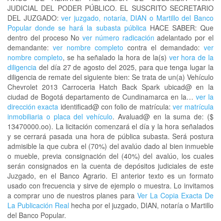
JUDICIAL DEL PODER PÚBLICO. EL SUSCRITO SECRETARIO
DEL JUZGADO:
ver juzgado, notaría, DIAN o Martillo del Banco
Popular donde se hará la subasta pública
HACE SABER: Que
dentro del proceso No
ver número radicación
adelantado por el
demandante:
ver nombre completo
contra el demandado:
ver
nombre completo
, se ha señalado la hora de la(s)
ver hora de la
diligencia
del día 27 de agosto del 2025, para que tenga lugar la
diligencia de remate del siguiente bien: Se trata de un(a) Vehículo
Chevrolet 2013 Carroceria Hatch Back Spark ubicad@ en la
ciudad de Bogotá departamento de Cundinamarca en la…
ver la
dirección exacta
identificad@ con folio de matrícula:
ver matrícula
inmobiliaria o placa del vehículo
. Avaluad@ en la suma de: ($
13470000.oo). La licitación comenzará el día y la hora señalados
y se cerrará pasada una hora de pública subasta. Será postura
admisible la que cubra el (70%) del avalúo dado al bien inmueble
o mueble, previa consignación del (40%) del avalúo, los cuales
serán consignados en la cuenta de depósitos judiciales de este
Juzgado, en el Banco Agrario. El anterior texto es un formato
usado con frecuencia y sirve de ejemplo o muestra. Lo invitamos
a comprar uno de nuestros planes para
Ver La Copia Exacta De
La Publicación Real
hecha por el juzgado, DIAN, notaría o Martillo
del Banco Popular.