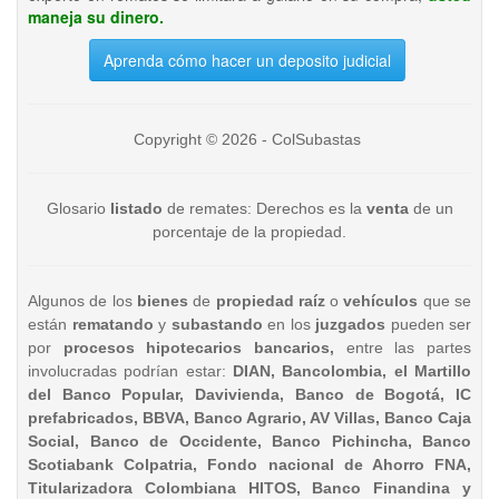
maneja su dinero.
Aprenda cómo hacer un deposito judicial
Copyright © 2026 - ColSubastas
Glosario
listado
de remates: Derechos es la
venta
de un
porcentaje de la propiedad.
Algunos de los
bienes
de
propiedad raíz
o
vehículos
que se
están
rematando
y
subastando
en los
juzgados
pueden ser
por
procesos hipotecarios bancarios,
entre las partes
involucradas podrían estar:
DIAN, Bancolombia, el Martillo
del Banco Popular, Davivienda, Banco de Bogotá, IC
prefabricados, BBVA, Banco Agrario, AV Villas, Banco Caja
Social, Banco de Occidente, Banco Pichincha, Banco
Scotiabank Colpatria, Fondo nacional de Ahorro FNA,
Titularizadora Colombiana HITOS, Banco Finandina y