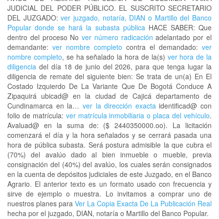
JUDICIAL DEL PODER PÚBLICO. EL SUSCRITO SECRETARIO
DEL JUZGADO:
ver juzgado, notaría, DIAN o Martillo del Banco
Popular donde se hará la subasta pública
HACE SABER: Que
dentro del proceso No
ver número radicación
adelantado por el
demandante:
ver nombre completo
contra el demandado:
ver
nombre completo
, se ha señalado la hora de la(s)
ver hora de la
diligencia
del día 18 de junio del 2026, para que tenga lugar la
diligencia de remate del siguiente bien: Se trata de un(a) En El
Costado Izquierdo De La Variante Que De Bogotá Conduce A
Zipaquirá ubicad@ en la ciudad de Cajicá departamento de
Cundinamarca en la…
ver la dirección exacta
identificad@ con
folio de matrícula:
ver matrícula inmobiliaria o placa del vehículo
.
Avaluad@ en la suma de: ($ 2440350000.oo). La licitación
comenzará el día y la hora señalados y se cerrará pasada una
hora de pública subasta. Será postura admisible la que cubra el
(70%) del avalúo dado al bien inmueble o mueble, previa
consignación del (40%) del avalúo, los cuales serán consignados
en la cuenta de depósitos judiciales de este Juzgado, en el Banco
Agrario. El anterior texto es un formato usado con frecuencia y
sirve de ejemplo o muestra. Lo invitamos a comprar uno de
nuestros planes para
Ver La Copia Exacta De La Publicación Real
hecha por el juzgado, DIAN, notaría o Martillo del Banco Popular.