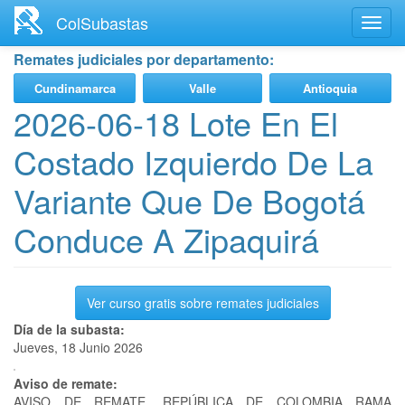
Ir
ColSubastas
Toggl
al
navig
contenido
Remates judiciales por departamento:
principal
Cundinamarca
Valle
Antioquia
2026-06-18 Lote En El
Costado Izquierdo De La
Variante Que De Bogotá
Conduce A Zipaquirá
Ver curso gratis sobre remates judiciales
Día de la subasta:
Jueves, 18 Junio 2026
Aviso de remate:
AVISO DE REMATE. REPÚBLICA DE COLOMBIA RAMA