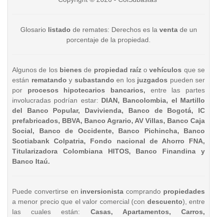
Glosario
listado
de remates: Derechos es la
venta
de un
porcentaje de la propiedad.
Algunos de los
bienes
de
propiedad raíz
o
vehículos
que se
están
rematando
y
subastando
en los
juzgados
pueden ser
por
procesos hipotecarios bancarios,
entre las partes
involucradas podrían estar:
DIAN, Bancolombia, el Martillo
del Banco Popular, Davivienda, Banco de Bogotá, IC
prefabricados, BBVA, Banco Agrario, AV Villas, Banco Caja
Social, Banco de Occidente, Banco Pichincha, Banco
Scotiabank Colpatria, Fondo nacional de Ahorro FNA,
Titularizadora Colombiana HITOS, Banco Finandina y
Banco Itaú.
Puede convertirse en
inversionista
comprando
propiedades
a menor precio que el valor comercial (con
descuento
), entre
las cuales están:
Casas, Apartamentos, Carros,