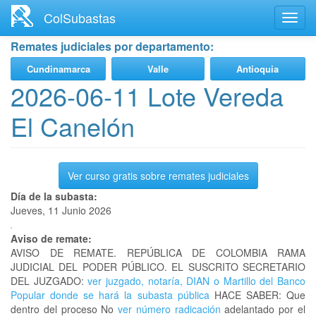
Ir
ColSubastas
Toggl
al
navig
contenido
Remates judiciales por departamento:
principal
Cundinamarca
Valle
Antioquia
2026-06-11 Lote Vereda
El Canelón
Ver curso gratis sobre remates judiciales
Día de la subasta:
Jueves, 11 Junio 2026
Aviso de remate:
AVISO DE REMATE. REPÚBLICA DE COLOMBIA RAMA
JUDICIAL DEL PODER PÚBLICO. EL SUSCRITO SECRETARIO
DEL JUZGADO:
ver juzgado, notaría, DIAN o Martillo del Banco
Popular donde se hará la subasta pública
HACE SABER: Que
dentro del proceso No
ver número radicación
adelantado por el