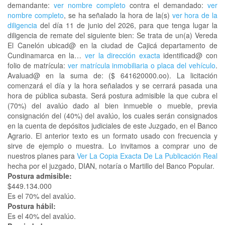
demandante:
ver nombre completo
contra el demandado:
ver
nombre completo
, se ha señalado la hora de la(s)
ver hora de la
diligencia
del día 11 de junio del 2026, para que tenga lugar la
diligencia de remate del siguiente bien: Se trata de un(a) Vereda
El Canelón ubicad@ en la ciudad de Cajicá departamento de
Cundinamarca en la…
ver la dirección exacta
identificad@ con
folio de matrícula:
ver matrícula inmobiliaria o placa del vehículo
.
Avaluad@ en la suma de: ($ 641620000.oo). La licitación
comenzará el día y la hora señalados y se cerrará pasada una
hora de pública subasta. Será postura admisible la que cubra el
(70%) del avalúo dado al bien inmueble o mueble, previa
consignación del (40%) del avalúo, los cuales serán consignados
en la cuenta de depósitos judiciales de este Juzgado, en el Banco
Agrario. El anterior texto es un formato usado con frecuencia y
sirve de ejemplo o muestra. Lo invitamos a comprar uno de
nuestros planes para
Ver La Copia Exacta De La Publicación Real
hecha por el juzgado, DIAN, notaría o Martillo del Banco Popular.
Postura admisible:
$449.134.000
Es el 70% del avalúo.
Postura hábil:
Es el 40% del avalúo.