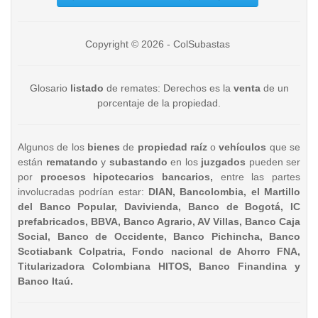
Copyright © 2026 - ColSubastas
Glosario
listado
de remates: Derechos es la
venta
de un
porcentaje de la propiedad.
Algunos de los
bienes
de
propiedad raíz
o
vehículos
que se
están
rematando
y
subastando
en los
juzgados
pueden ser
por
procesos hipotecarios bancarios,
entre las partes
involucradas podrían estar:
DIAN, Bancolombia, el Martillo
del Banco Popular, Davivienda, Banco de Bogotá, IC
prefabricados, BBVA, Banco Agrario, AV Villas, Banco Caja
Social, Banco de Occidente, Banco Pichincha, Banco
Scotiabank Colpatria, Fondo nacional de Ahorro FNA,
Titularizadora Colombiana HITOS, Banco Finandina y
Banco Itaú.