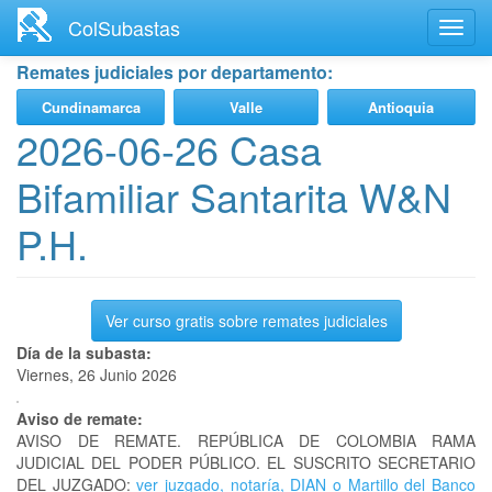
Ir
ColSubastas
Toggl
al
navig
contenido
Remates judiciales por departamento:
principal
Cundinamarca
Valle
Antioquia
2026-06-26 Casa
Bifamiliar Santarita W&N
P.H.
Ver curso gratis sobre remates judiciales
Día de la subasta:
Viernes, 26 Junio 2026
Aviso de remate:
AVISO DE REMATE. REPÚBLICA DE COLOMBIA RAMA
JUDICIAL DEL PODER PÚBLICO. EL SUSCRITO SECRETARIO
DEL JUZGADO:
ver juzgado, notaría, DIAN o Martillo del Banco