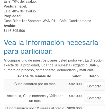
Es el 70% del avalúo.
Postura hábil:
Es el 40% del avalúo.
Propiedad:
Casa Bifamiliar Santarita W&N P.H., Chía, Cundinamarca
Avalúo:
$146.305.500
Vea la información necesaria
para participar:
Al comprar uno de nuestros planes usted podrá ver: La dirección
exacta de la propiedad, lugar de la subasta (juzgado o DIAN),
número de proceso, demandante, demandado y matrícula.
Avisos de remate de:
Valor:
Botón:
Cundinamarca por un mes
$92.000
Comprar
Antioquia, Cundinamarca y Valle por
$97.000
Comprar
un mes
Cundinamarca por 12 meses al precio
$828.000