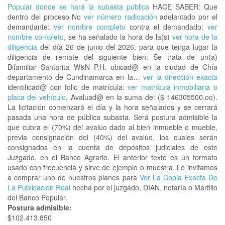
Popular donde se hará la subasta pública
HACE SABER: Que
dentro del proceso No
ver número radicación
adelantado por el
demandante:
ver nombre completo
contra el demandado:
ver
nombre completo
, se ha señalado la hora de la(s)
ver hora de la
diligencia
del día 26 de junio del 2026, para que tenga lugar la
diligencia de remate del siguiente bien: Se trata de un(a)
Bifamiliar Santarita W&N P.H. ubicad@ en la ciudad de Chía
departamento de Cundinamarca en la…
ver la dirección exacta
identificad@ con folio de matrícula:
ver matrícula inmobiliaria o
placa del vehículo
. Avaluad@ en la suma de: ($ 146305500.oo).
La licitación comenzará el día y la hora señalados y se cerrará
pasada una hora de pública subasta. Será postura admisible la
que cubra el (70%) del avalúo dado al bien inmueble o mueble,
previa consignación del (40%) del avalúo, los cuales serán
consignados en la cuenta de depósitos judiciales de este
Juzgado, en el Banco Agrario. El anterior texto es un formato
usado con frecuencia y sirve de ejemplo o muestra. Lo invitamos
a comprar uno de nuestros planes para
Ver La Copia Exacta De
La Publicación Real
hecha por el juzgado, DIAN, notaría o Martillo
del Banco Popular.
Postura admisible:
$102.413.850