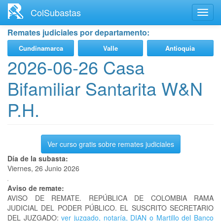
Ir
ColSubastas
Toggl
al
navig
contenido
Remates judiciales por departamento:
principal
Cundinamarca
Valle
Antioquia
2026-06-26 Casa
Bifamiliar Santarita W&N
P.H.
Ver curso gratis sobre remates judiciales
Día de la subasta:
Viernes, 26 Junio 2026
Aviso de remate:
AVISO DE REMATE. REPÚBLICA DE COLOMBIA RAMA
JUDICIAL DEL PODER PÚBLICO. EL SUSCRITO SECRETARIO
DEL JUZGADO:
ver juzgado, notaría, DIAN o Martillo del Banco