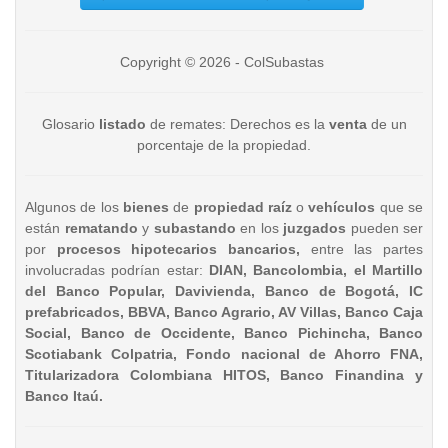
Copyright © 2026 - ColSubastas
Glosario
listado
de remates: Derechos es la
venta
de un
porcentaje de la propiedad.
Algunos de los
bienes
de
propiedad raíz
o
vehículos
que se
están
rematando
y
subastando
en los
juzgados
pueden ser
por
procesos hipotecarios bancarios,
entre las partes
involucradas podrían estar:
DIAN, Bancolombia, el Martillo
del Banco Popular, Davivienda, Banco de Bogotá, IC
prefabricados, BBVA, Banco Agrario, AV Villas, Banco Caja
Social, Banco de Occidente, Banco Pichincha, Banco
Scotiabank Colpatria, Fondo nacional de Ahorro FNA,
Titularizadora Colombiana HITOS, Banco Finandina y
Banco Itaú.