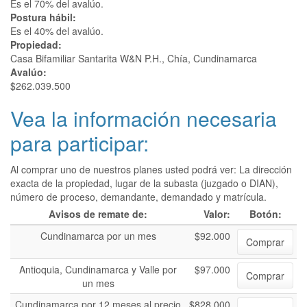
Es el 70% del avalúo.
Postura hábil:
Es el 40% del avalúo.
Propiedad:
Casa Bifamiliar Santarita W&N P.H., Chía, Cundinamarca
Avalúo:
$262.039.500
Vea la información necesaria
para participar:
Al comprar uno de nuestros planes usted podrá ver: La dirección
exacta de la propiedad, lugar de la subasta (juzgado o DIAN),
número de proceso, demandante, demandado y matrícula.
Avisos de remate de:
Valor:
Botón:
Cundinamarca por un mes
$92.000
Comprar
Antioquia, Cundinamarca y Valle por
$97.000
Comprar
un mes
Cundinamarca por 12 meses al precio
$828.000