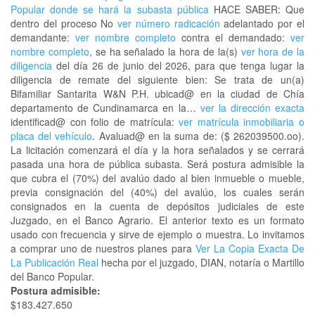
Popular donde se hará la subasta pública
HACE SABER: Que
dentro del proceso No
ver número radicación
adelantado por el
demandante:
ver nombre completo
contra el demandado:
ver
nombre completo
, se ha señalado la hora de la(s)
ver hora de la
diligencia
del día 26 de junio del 2026, para que tenga lugar la
diligencia de remate del siguiente bien: Se trata de un(a)
Bifamiliar Santarita W&N P.H. ubicad@ en la ciudad de Chía
departamento de Cundinamarca en la…
ver la dirección exacta
identificad@ con folio de matrícula:
ver matrícula inmobiliaria o
placa del vehículo
. Avaluad@ en la suma de: ($ 262039500.oo).
La licitación comenzará el día y la hora señalados y se cerrará
pasada una hora de pública subasta. Será postura admisible la
que cubra el (70%) del avalúo dado al bien inmueble o mueble,
previa consignación del (40%) del avalúo, los cuales serán
consignados en la cuenta de depósitos judiciales de este
Juzgado, en el Banco Agrario. El anterior texto es un formato
usado con frecuencia y sirve de ejemplo o muestra. Lo invitamos
a comprar uno de nuestros planes para
Ver La Copia Exacta De
La Publicación Real
hecha por el juzgado, DIAN, notaría o Martillo
del Banco Popular.
Postura admisible:
$183.427.650