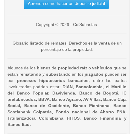
Aprenda cómo hacer un deposito judicial
Copyright © 2026 - ColSubastas
Glosario
listado
de remates: Derechos es la
venta
de un
porcentaje de la propiedad.
Algunos de los
bienes
de
propiedad raíz
o
vehículos
que se
están
rematando
y
subastando
en los
juzgados
pueden ser
por
procesos hipotecarios bancarios,
entre las partes
involucradas podrían estar:
DIAN, Bancolombia, el Martillo
del Banco Popular, Davivienda, Banco de Bogotá, IC
prefabricados, BBVA, Banco Agrario, AV Villas, Banco Caja
Social, Banco de Occidente, Banco Pichincha, Banco
Scotiabank Colpatria, Fondo nacional de Ahorro FNA,
Titularizadora Colombiana HITOS, Banco Finandina y
Banco Itaú.