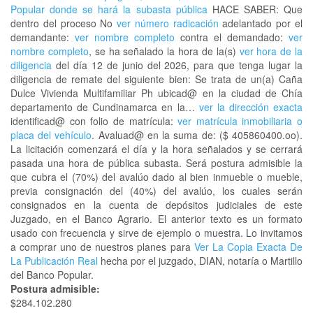
Popular donde se hará la subasta pública
HACE SABER: Que
dentro del proceso No
ver número radicación
adelantado por el
demandante:
ver nombre completo
contra el demandado:
ver
nombre completo
, se ha señalado la hora de la(s)
ver hora de la
diligencia
del día 12 de junio del 2026, para que tenga lugar la
diligencia de remate del siguiente bien: Se trata de un(a) Caña
Dulce Vivienda Multifamiliar Ph ubicad@ en la ciudad de Chía
departamento de Cundinamarca en la…
ver la dirección exacta
identificad@ con folio de matrícula:
ver matrícula inmobiliaria o
placa del vehículo
. Avaluad@ en la suma de: ($ 405860400.oo).
La licitación comenzará el día y la hora señalados y se cerrará
pasada una hora de pública subasta. Será postura admisible la
que cubra el (70%) del avalúo dado al bien inmueble o mueble,
previa consignación del (40%) del avalúo, los cuales serán
consignados en la cuenta de depósitos judiciales de este
Juzgado, en el Banco Agrario. El anterior texto es un formato
usado con frecuencia y sirve de ejemplo o muestra. Lo invitamos
a comprar uno de nuestros planes para
Ver La Copia Exacta De
La Publicación Real
hecha por el juzgado, DIAN, notaría o Martillo
del Banco Popular.
Postura admisible:
$284.102.280