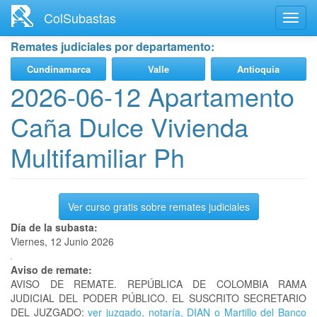
Ir
ColSubastas
Toggl
al
navig
contenido
Remates judiciales por departamento:
principal
Cundinamarca
Valle
Antioquia
2026-06-12 Apartamento
Caña Dulce Vivienda
Multifamiliar Ph
Ver curso gratis sobre remates judiciales
Día de la subasta:
Viernes, 12 Junio 2026
Aviso de remate:
AVISO DE REMATE. REPÚBLICA DE COLOMBIA RAMA
JUDICIAL DEL PODER PÚBLICO. EL SUSCRITO SECRETARIO
DEL JUZGADO:
ver juzgado, notaría, DIAN o Martillo del Banco