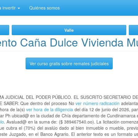
 invertir
Quiénes somos
Valle
to Caña Dulce Vivienda Mul
Ver curso gratis sobre remates judiciales
A JUDICIAL DEL PODER PÚBLICO. EL SUSCRITO SECRETARIO D
 SABER: Que dentro del proceso No
ver número radicación
adelanta
 hora de la(s)
ver hora de la diligencia
del día 12 de junio del 2026, par
miliar Ph ubicad@ en la ciudad de Chía departamento de Cundinamarca
ulo
. Avaluad@ en la suma de: ($ 389467540.oo). La licitación comenza
que cubra el (70%) del avalúo dado al bien inmueble o mueble, previa
este Juzgado, en el Banco Agrario. El anterior texto es un formato 