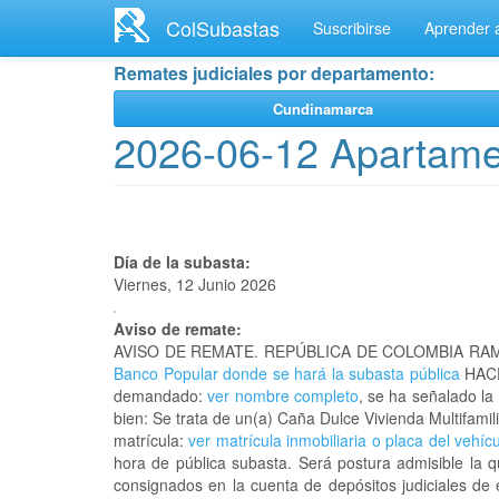
Ir
ColSubastas
Suscribirse
Aprender a
al
contenido
Remates judiciales por departamento:
principal
Cundinamarca
2026-06-12 Apartamen
Día de la subasta:
Viernes, 12 Junio 2026
Aviso de remate:
AVISO DE REMATE. REPÚBLICA DE COLOMBIA RAM
Banco Popular donde se hará la subasta pública
HACE
demandado:
ver nombre completo
, se ha señalado la
bien: Se trata de un(a) Caña Dulce Vivienda Multifa
matrícula:
ver matrícula inmobiliaria o placa del vehíc
hora de pública subasta. Será postura admisible la 
consignados en la cuenta de depósitos judiciales de 