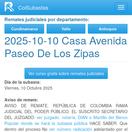
Ir
ColSubastas
Toggl
al
navig
contenido
Remates judiciales por departamento:
principal
Cundinamarca
Valle
Antioquia
2025-10-10 Casa Avenida
Paseo De Los Zipas
Ver curso gratis sobre remates judiciales
Día de la subasta:
Viernes, 10 Octubre 2025
Aviso de remate:
AVISO DE REMATE. REPÚBLICA DE COLOMBIA RAMA
JUDICIAL DEL PODER PÚBLICO. EL SUSCRITO SECRETARIO
DEL JUZGADO:
ver juzgado, notaría, DIAN o Martillo del Banco
Popular donde se hará la subasta pública
HACE SABER: Que
dentro del proceso No
ver número radicación
adelantado por el