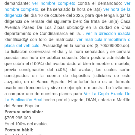
demandante:
ver nombre completo
contra el demandado:
ver
nombre completo
, se ha señalado la hora de la(s)
ver hora de la
diligencia
del día 10 de octubre del 2025, para que tenga lugar la
diligencia de remate del siguiente bien: Se trata de un(a) Casa
Avenida Paseo De Los Zipas ubicad@ en la ciudad de Chía
departamento de Cundinamarca en la…
ver la dirección exacta
identificad@ con folio de matrícula:
ver matrícula inmobiliaria o
placa del vehículo
. Avaluad@ en la suma de: ($ 705295000.oo).
La licitación comenzará el día y la hora señalados y se cerrará
pasada una hora de pública subasta. Será postura admisible la
que cubra el (100%) del avalúo dado al bien inmueble o mueble,
previa consignación del (40%) del avalúo, los cuales serán
consignados en la cuenta de depósitos judiciales de este
Juzgado, en el Banco Agrario. El anterior texto es un formato
usado con frecuencia y sirve de ejemplo o muestra. Lo invitamos
a comprar uno de nuestros planes para
Ver La Copia Exacta De
La Publicación Real
hecha por el juzgado, DIAN, notaría o Martillo
del Banco Popular.
Postura admisible:
$705.295.000
Es el 100% del avalúo.
Postura hábil: