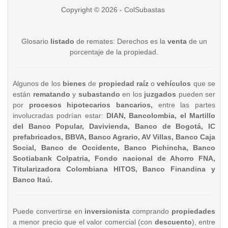
Copyright © 2026 - ColSubastas
Glosario
listado
de remates: Derechos es la
venta
de un
porcentaje de la propiedad.
Algunos de los
bienes
de
propiedad raíz
o
vehículos
que se
están
rematando
y
subastando
en los
juzgados
pueden ser
por
procesos hipotecarios bancarios,
entre las partes
involucradas podrían estar:
DIAN, Bancolombia, el Martillo
del Banco Popular, Davivienda, Banco de Bogotá, IC
prefabricados, BBVA, Banco Agrario, AV Villas, Banco Caja
Social, Banco de Occidente, Banco Pichincha, Banco
Scotiabank Colpatria, Fondo nacional de Ahorro FNA,
Titularizadora Colombiana HITOS, Banco Finandina y
Banco Itaú.
Puede convertirse en
inversionista
comprando
propiedades
a menor precio que el valor comercial (con
descuento
), entre