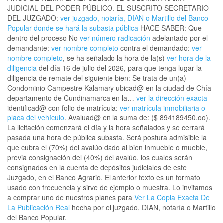
JUDICIAL DEL PODER PÚBLICO. EL SUSCRITO SECRETARIO
DEL JUZGADO:
ver juzgado, notaría, DIAN o Martillo del Banco
Popular donde se hará la subasta pública
HACE SABER: Que
dentro del proceso No
ver número radicación
adelantado por el
demandante:
ver nombre completo
contra el demandado:
ver
nombre completo
, se ha señalado la hora de la(s)
ver hora de la
diligencia
del día 16 de julio del 2026, para que tenga lugar la
diligencia de remate del siguiente bien: Se trata de un(a)
Condominio Campestre Kalamary ubicad@ en la ciudad de Chía
departamento de Cundinamarca en la…
ver la dirección exacta
identificad@ con folio de matrícula:
ver matrícula inmobiliaria o
placa del vehículo
. Avaluad@ en la suma de: ($ 894189450.oo).
La licitación comenzará el día y la hora señalados y se cerrará
pasada una hora de pública subasta. Será postura admisible la
que cubra el (70%) del avalúo dado al bien inmueble o mueble,
previa consignación del (40%) del avalúo, los cuales serán
consignados en la cuenta de depósitos judiciales de este
Juzgado, en el Banco Agrario. El anterior texto es un formato
usado con frecuencia y sirve de ejemplo o muestra. Lo invitamos
a comprar uno de nuestros planes para
Ver La Copia Exacta De
La Publicación Real
hecha por el juzgado, DIAN, notaría o Martillo
del Banco Popular.