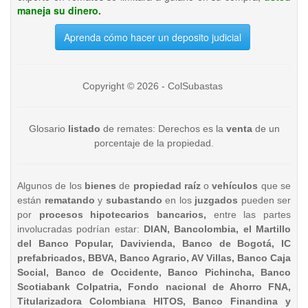
maneja su dinero.
Aprenda cómo hacer un deposito judicial
Copyright © 2026 - ColSubastas
Glosario
listado
de remates: Derechos es la
venta
de un
porcentaje de la propiedad.
Algunos de los
bienes
de
propiedad raíz
o
vehículos
que se
están
rematando
y
subastando
en los
juzgados
pueden ser
por
procesos hipotecarios bancarios,
entre las partes
involucradas podrían estar:
DIAN, Bancolombia, el Martillo
del Banco Popular, Davivienda, Banco de Bogotá, IC
prefabricados, BBVA, Banco Agrario, AV Villas, Banco Caja
Social, Banco de Occidente, Banco Pichincha, Banco
Scotiabank Colpatria, Fondo nacional de Ahorro FNA,
Titularizadora Colombiana HITOS, Banco Finandina y