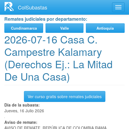
Ir
ColSubastas
Toggl
al
navig
contenido
Remates judiciales por departamento:
principal
Cundinamarca
Valle
Antioquia
2026-07-16 Casa C.
Campestre Kalamary
(Derechos Ej.: La Mitad
De Una Casa)
Ver curso gratis sobre remates judiciales
Día de la subasta:
Jueves, 16 Julio 2026
Aviso de remate:
AVISO DE REMATE. REPÚBLICA DE COLOMBIA RAMA