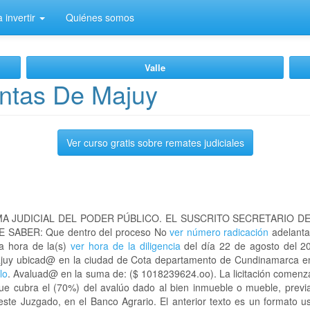
 invertir
Quiénes somos
Valle
ntas De Majuy
Ver curso gratis sobre remates judiciales
A JUDICIAL DEL PODER PÚBLICO. EL SUSCRITO SECRETARIO D
 SABER: Que dentro del proceso No
ver número radicación
adelanta
la hora de la(s)
ver hora de la diligencia
del día 22 de agosto del 20
 Majuy ubicad@ en la ciudad de Cota departamento de Cundinamarca 
lo
. Avaluad@ en la suma de: ($ 1018239624.oo). La licitación comenza
que cubra el (70%) del avalúo dado al bien inmueble o mueble, previa
este Juzgado, en el Banco Agrario. El anterior texto es un formato 