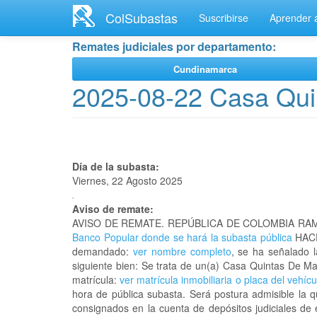
Ir
ColSubastas
Suscribirse
Aprender a
al
contenido
Remates judiciales por departamento:
principal
Cundinamarca
2025-08-22 Casa Qui
Día de la subasta:
Viernes, 22 Agosto 2025
Aviso de remate:
AVISO DE REMATE. REPÚBLICA DE COLOMBIA RAM
Banco Popular donde se hará la subasta pública
HACE
demandado:
ver nombre completo
, se ha señalado 
siguiente bien: Se trata de un(a) Casa Quintas De
matrícula:
ver matrícula inmobiliaria o placa del vehícu
hora de pública subasta. Será postura admisible la 
consignados en la cuenta de depósitos judiciales de 