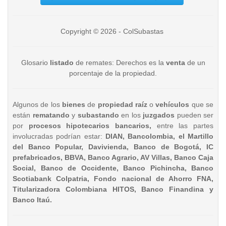
Copyright © 2026 - ColSubastas
Glosario
listado
de remates: Derechos es la
venta
de un
porcentaje de la propiedad.
Algunos de los
bienes
de
propiedad raíz
o
vehículos
que se
están
rematando
y
subastando
en los
juzgados
pueden ser
por
procesos hipotecarios bancarios,
entre las partes
involucradas podrían estar:
DIAN, Bancolombia, el Martillo
del Banco Popular, Davivienda, Banco de Bogotá, IC
prefabricados, BBVA, Banco Agrario, AV Villas, Banco Caja
Social, Banco de Occidente, Banco Pichincha, Banco
Scotiabank Colpatria, Fondo nacional de Ahorro FNA,
Titularizadora Colombiana HITOS, Banco Finandina y
Banco Itaú.