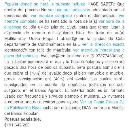
Popular donde se hará la subasta pública
HACE SABER: Que
dentro del proceso No
ver número radicación
adelantado por el
demandante:
ver nombre completo
contra el demandado:
ver
nombre completo
, se ha señalado la hora de la(s)
ver hora de la
diligencia
del día 07 de julio del 2026, para que tenga lugar la
diligencia de remate del siguiente bien: Se trata de un(a)
Multifamiliar Uraku Etapa I ubicad@ en la ciudad de Cota
departamento de Cundinamarca en la…
ver la dirección exacta
identificad@ con folio de matrícula:
ver matrícula inmobiliaria o
placa del vehículo
. Avaluad@ en la suma de: ($ 273774600.oo).
La licitación comenzará el día y la hora señalados y se cerrará
pasada una hora de pública subasta. Será postura admisible la
que cubra el (70%) del avalúo dado al bien inmueble o mueble,
previa consignación del (40%) del avalúo, los cuales serán
consignados en la cuenta de depósitos judiciales de este
Juzgado, en el Banco Agrario. El anterior texto es un formato
usado con frecuencia y sirve de ejemplo o muestra. Lo invitamos
a comprar uno de nuestros planes para
Ver La Copia Exacta De
La Publicación Real
hecha por el juzgado, DIAN, notaría o Martillo
del Banco Popular.
Postura admisible:
$191.642.220