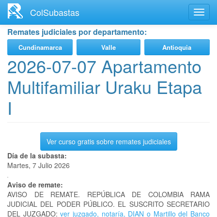
Ir
ColSubastas
Toggl
al
navig
contenido
Remates judiciales por departamento:
principal
Cundinamarca
Valle
Antioquia
2026-07-07 Apartamento
Multifamiliar Uraku Etapa
I
Ver curso gratis sobre remates judiciales
Día de la subasta:
Martes, 7 Julio 2026
Aviso de remate:
AVISO DE REMATE. REPÚBLICA DE COLOMBIA RAMA
JUDICIAL DEL PODER PÚBLICO. EL SUSCRITO SECRETARIO
DEL JUZGADO:
ver juzgado, notaría, DIAN o Martillo del Banco