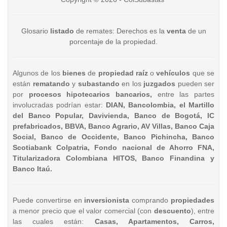
Glosario
listado
de remates: Derechos es la
venta
de un
porcentaje de la propiedad.
Algunos de los
bienes
de
propiedad raíz
o
vehículos
que se
están
rematando
y
subastando
en los
juzgados
pueden ser
por
procesos hipotecarios bancarios,
entre las partes
involucradas podrían estar:
DIAN, Bancolombia, el Martillo
del Banco Popular, Davivienda, Banco de Bogotá, IC
prefabricados, BBVA, Banco Agrario, AV Villas, Banco Caja
Social, Banco de Occidente, Banco Pichincha, Banco
Scotiabank Colpatria, Fondo nacional de Ahorro FNA,
Titularizadora Colombiana HITOS, Banco Finandina y
Banco Itaú.
Puede convertirse en
inversionista
comprando
propiedades
a menor precio que el valor comercial (con
descuento
), entre
las cuales están:
Casas, Apartamentos, Carros,