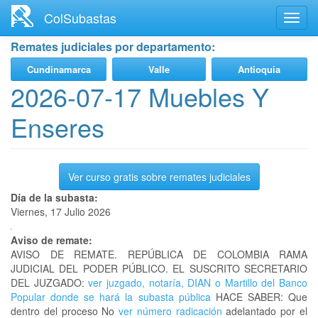
Ir
ColSubastas
Toggl
al
navig
contenido
Remates judiciales por departamento:
principal
Cundinamarca
Valle
Antioquia
2026-07-17 Muebles Y
Enseres
Ver curso gratis sobre remates judiciales
Día de la subasta:
Viernes, 17 Julio 2026
Aviso de remate:
AVISO DE REMATE. REPÚBLICA DE COLOMBIA RAMA
JUDICIAL DEL PODER PÚBLICO. EL SUSCRITO SECRETARIO
DEL JUZGADO:
ver juzgado, notaría, DIAN o Martillo del Banco
Popular donde se hará la subasta pública
HACE SABER: Que
dentro del proceso No
ver número radicación
adelantado por el