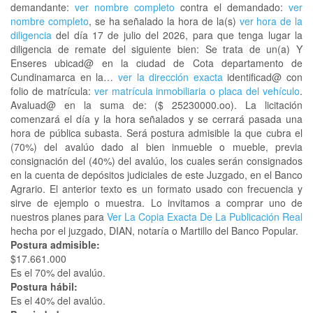
demandante:
ver nombre completo
contra el demandado:
ver
nombre completo
, se ha señalado la hora de la(s)
ver hora de la
diligencia
del día 17 de julio del 2026, para que tenga lugar la
diligencia de remate del siguiente bien: Se trata de un(a) Y
Enseres ubicad@ en la ciudad de Cota departamento de
Cundinamarca en la…
ver la dirección exacta
identificad@ con
folio de matrícula:
ver matrícula inmobiliaria o placa del vehículo
.
Avaluad@ en la suma de: ($ 25230000.oo). La licitación
comenzará el día y la hora señalados y se cerrará pasada una
hora de pública subasta. Será postura admisible la que cubra el
(70%) del avalúo dado al bien inmueble o mueble, previa
consignación del (40%) del avalúo, los cuales serán consignados
en la cuenta de depósitos judiciales de este Juzgado, en el Banco
Agrario. El anterior texto es un formato usado con frecuencia y
sirve de ejemplo o muestra. Lo invitamos a comprar uno de
nuestros planes para
Ver La Copia Exacta De La Publicación Real
hecha por el juzgado, DIAN, notaría o Martillo del Banco Popular.
Postura admisible:
$17.661.000
Es el 70% del avalúo.
Postura hábil:
Es el 40% del avalúo.