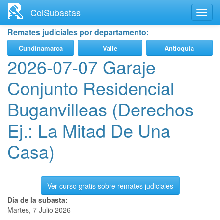
Ir
ColSubastas
Toggl
al
navig
contenido
Remates judiciales por departamento:
principal
Cundinamarca
Valle
Antioquia
2026-07-07 Garaje
Conjunto Residencial
Buganvilleas (Derechos
Ej.: La Mitad De Una
Casa)
Ver curso gratis sobre remates judiciales
Día de la subasta:
Martes, 7 Julio 2026