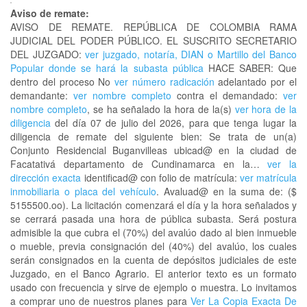
Aviso de remate:
AVISO DE REMATE. REPÚBLICA DE COLOMBIA RAMA
JUDICIAL DEL PODER PÚBLICO. EL SUSCRITO SECRETARIO
DEL JUZGADO:
ver juzgado, notaría, DIAN o Martillo del Banco
Popular donde se hará la subasta pública
HACE SABER: Que
dentro del proceso No
ver número radicación
adelantado por el
demandante:
ver nombre completo
contra el demandado:
ver
nombre completo
, se ha señalado la hora de la(s)
ver hora de la
diligencia
del día 07 de julio del 2026, para que tenga lugar la
diligencia de remate del siguiente bien: Se trata de un(a)
Conjunto Residencial Buganvilleas ubicad@ en la ciudad de
Facatativá departamento de Cundinamarca en la…
ver la
dirección exacta
identificad@ con folio de matrícula:
ver matrícula
inmobiliaria o placa del vehículo
. Avaluad@ en la suma de: ($
5155500.oo). La licitación comenzará el día y la hora señalados y
se cerrará pasada una hora de pública subasta. Será postura
admisible la que cubra el (70%) del avalúo dado al bien inmueble
o mueble, previa consignación del (40%) del avalúo, los cuales
serán consignados en la cuenta de depósitos judiciales de este
Juzgado, en el Banco Agrario. El anterior texto es un formato
usado con frecuencia y sirve de ejemplo o muestra. Lo invitamos
a comprar uno de nuestros planes para
Ver La Copia Exacta De