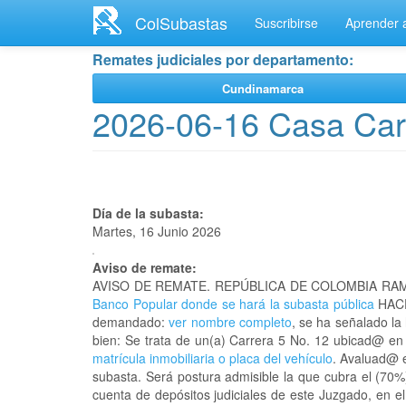
Ir
ColSubastas
Suscribirse
Aprender a
al
contenido
Remates judiciales por departamento:
principal
Cundinamarca
2026-06-16 Casa Car
Día de la subasta:
Martes, 16 Junio 2026
Aviso de remate:
AVISO DE REMATE. REPÚBLICA DE COLOMBIA RAM
Banco Popular donde se hará la subasta pública
HACE
demandado:
ver nombre completo
, se ha señalado la
bien: Se trata de un(a) Carrera 5 No. 12 ubicad@ 
matrícula inmobiliaria o placa del vehículo
. Avaluad@ e
subasta. Será postura admisible la que cubra el (70%
cuenta de depósitos judiciales de este Juzgado, en e