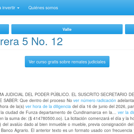
 invertir
Quiénes somos
Valle
rera 5 No. 12
Ver curso gratis sobre remates judiciales
A JUDICIAL DEL PODER PÚBLICO. EL SUSCRITO SECRETARIO D
 SABER: Que dentro del proceso No
ver número radicación
adelanta
 hora de la(s)
ver hora de la diligencia
del día 16 de junio del 2026, par
en la ciudad de Funza departamento de Cundinamarca en la…
ver la d
n la suma de: ($ 414780500.oo). La licitación comenzará el día y la 
) del avalúo dado al bien inmueble o mueble, previa consignación del
l Banco Agrario. El anterior texto es un formato usado con frecuencia