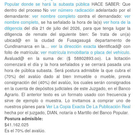
Popular donde se hará la subasta pública
HACE SABER: Que
dentro del proceso No
ver número radicación
adelantado por el
demandante:
ver nombre completo
contra el demandado:
ver
nombre completo
, se ha señalado la hora de la(s)
ver hora de la
diligencia
del día 21 de julio del 2026, para que tenga lugar la
diligencia de remate del siguiente bien: Se trata de un(a)
ubicad@ en la ciudad de Fusagasugá departamento de
Cundinamarca en la…
ver la dirección exacta
identificad@ con
folio de matrícula:
ver matrícula inmobiliaria o placa del vehículo
.
Avaluad@ en la suma de: ($ 58802893.oo). La licitación
comenzará el día y la hora señalados y se cerrará pasada una
hora de pública subasta. Será postura admisible la que cubra el
(70%) del avalúo dado al bien inmueble o mueble, previa
consignación del (40%) del avalúo, los cuales serán consignados
en la cuenta de depósitos judiciales de este Juzgado, en el Banco
Agrario. El anterior texto es un formato usado con frecuencia y
sirve de ejemplo o muestra. Lo invitamos a comprar uno de
nuestros planes para
Ver La Copia Exacta De La Publicación Real
hecha por el juzgado, DIAN, notaría o Martillo del Banco Popular.
Postura admisible:
$41.162.025
Es el 70% del avalúo.