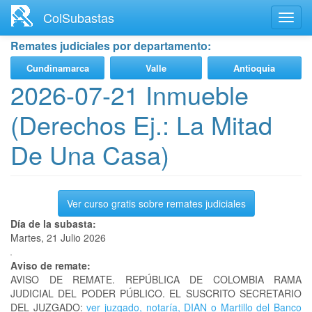
Ir
ColSubastas
Toggl
al
navig
contenido
Remates judiciales por departamento:
principal
Cundinamarca
Valle
Antioquia
2026-07-21 Inmueble
(Derechos Ej.: La Mitad
De Una Casa)
Ver curso gratis sobre remates judiciales
Día de la subasta:
Martes, 21 Julio 2026
Aviso de remate:
AVISO DE REMATE. REPÚBLICA DE COLOMBIA RAMA
JUDICIAL DEL PODER PÚBLICO. EL SUSCRITO SECRETARIO
DEL JUZGADO:
ver juzgado, notaría, DIAN o Martillo del Banco