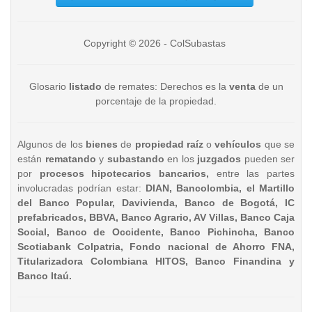
Copyright © 2026 - ColSubastas
Glosario
listado
de remates: Derechos es la
venta
de un
porcentaje de la propiedad.
Algunos de los
bienes
de
propiedad raíz
o
vehículos
que se
están
rematando
y
subastando
en los
juzgados
pueden ser
por
procesos hipotecarios bancarios,
entre las partes
involucradas podrían estar:
DIAN, Bancolombia, el Martillo
del Banco Popular, Davivienda, Banco de Bogotá, IC
prefabricados, BBVA, Banco Agrario, AV Villas, Banco Caja
Social, Banco de Occidente, Banco Pichincha, Banco
Scotiabank Colpatria, Fondo nacional de Ahorro FNA,
Titularizadora Colombiana HITOS, Banco Finandina y
Banco Itaú.