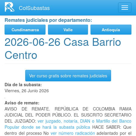
Ir
ColSubastas
Toggl
al
navig
contenido
Remates judiciales por departamento:
principal
Cundinamarca
Valle
Antioquia
2026-06-26 Casa Barrio
Centro
Ver curso gratis sobre remates judiciales
Día de la subasta:
Viernes, 26 Junio 2026
Aviso de remate:
AVISO DE REMATE. REPÚBLICA DE COLOMBIA RAMA
JUDICIAL DEL PODER PÚBLICO. EL SUSCRITO SECRETARIO
DEL JUZGADO:
ver juzgado, notaría, DIAN o Martillo del Banco
Popular donde se hará la subasta pública
HACE SABER: Que
dentro del proceso No
ver número radicación
adelantado por el