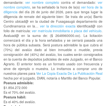
demandante:
ver nombre completo
contra el demandado:
ver
nombre completo
, se ha señalado la hora de la(s)
ver hora de la
diligencia
del día 26 de junio del 2026, para que tenga lugar la
diligencia de remate del siguiente bien: Se trata de un(a) Barrio
Centro ubicad@ en la ciudad de Fusagasugá departamento de
Cundinamarca en la…
ver la dirección exacta
identificad@ con
folio de matrícula:
ver matrícula inmobiliaria o placa del vehículo
.
Avaluad@ en la suma de: ($ 2648960000.oo). La licitación
comenzará el día y la hora señalados y se cerrará pasada una
hora de pública subasta. Será postura admisible la que cubra el
(70%) del avalúo dado al bien inmueble o mueble, previa
consignación del (40%) del avalúo, los cuales serán consignados
en la cuenta de depósitos judiciales de este Juzgado, en el Banco
Agrario. El anterior texto es un formato usado con frecuencia y
sirve de ejemplo o muestra. Lo invitamos a comprar uno de
nuestros planes para
Ver La Copia Exacta De La Publicación Real
hecha por el juzgado, DIAN, notaría o Martillo del Banco Popular.
Postura admisible:
$1.854.272.000
Es el 70% del avalúo.
Postura hábil:
Es el 40% del avalúo.