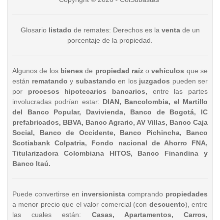
Glosario
listado
de remates: Derechos es la
venta
de un
porcentaje de la propiedad.
Algunos de los
bienes
de
propiedad raíz
o
vehículos
que se
están
rematando
y
subastando
en los
juzgados
pueden ser
por
procesos hipotecarios bancarios,
entre las partes
involucradas podrían estar:
DIAN, Bancolombia, el Martillo
del Banco Popular, Davivienda, Banco de Bogotá, IC
prefabricados, BBVA, Banco Agrario, AV Villas, Banco Caja
Social, Banco de Occidente, Banco Pichincha, Banco
Scotiabank Colpatria, Fondo nacional de Ahorro FNA,
Titularizadora Colombiana HITOS, Banco Finandina y
Banco Itaú.
Puede convertirse en
inversionista
comprando
propiedades
a menor precio que el valor comercial (con
descuento
), entre
las cuales están:
Casas, Apartamentos, Carros,