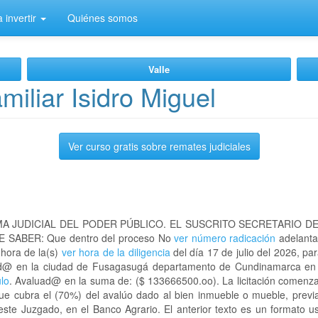
 invertir
Quiénes somos
Valle
iliar Isidro Miguel
Ver curso gratis sobre remates judiciales
A JUDICIAL DEL PODER PÚBLICO. EL SUSCRITO SECRETARIO D
 SABER: Que dentro del proceso No
ver número radicación
adelanta
 hora de la(s)
ver hora de la diligencia
del día 17 de julio del 2026, par
ubicad@ en la ciudad de Fusagasugá departamento de Cundinamarca e
ulo
. Avaluad@ en la suma de: ($ 133666500.oo). La licitación comenza
que cubra el (70%) del avalúo dado al bien inmueble o mueble, previa
este Juzgado, en el Banco Agrario. El anterior texto es un formato 