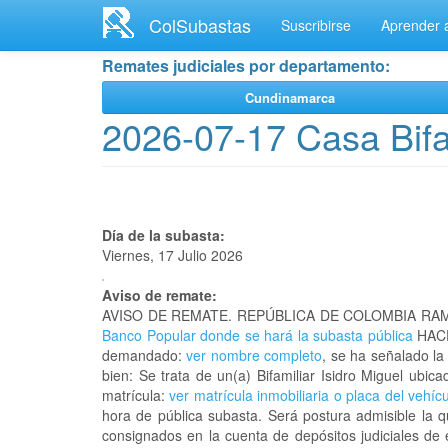
Ir
ColSubastas
Suscribirse
Aprender a
al
contenido
Remates judiciales por departamento:
principal
Cundinamarca
2026-07-17 Casa Bifam
Día de la subasta:
Viernes, 17 Julio 2026
Aviso de remate:
AVISO DE REMATE. REPÚBLICA DE COLOMBIA RAM
Banco Popular donde se hará la subasta pública
HACE
demandado:
ver nombre completo
, se ha señalado la
bien: Se trata de un(a) Bifamiliar Isidro Miguel 
matrícula:
ver matrícula inmobiliaria o placa del vehíc
hora de pública subasta. Será postura admisible la 
consignados en la cuenta de depósitos judiciales de 