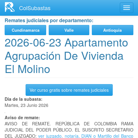
Ir
ColSubastas
Toggl
al
navig
contenido
Remates judiciales por departamento:
principal
Cundinamarca
Valle
Antioquia
2026-06-23 Apartamento
Agrupación De Vivienda
El Molino
Ver curso gratis sobre remates judiciales
Día de la subasta:
Martes, 23 Junio 2026
Aviso de remate:
AVISO DE REMATE. REPÚBLICA DE COLOMBIA RAMA
JUDICIAL DEL PODER PÚBLICO. EL SUSCRITO SECRETARIO
DEL JUZGADO:
ver juzgado, notaría, DIAN o Martillo del Banco