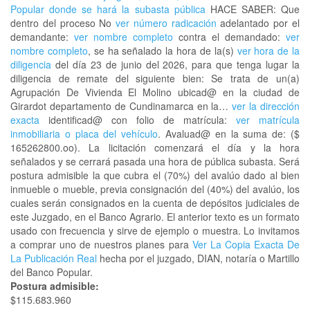
Popular donde se hará la subasta pública
HACE SABER: Que
dentro del proceso No
ver número radicación
adelantado por el
demandante:
ver nombre completo
contra el demandado:
ver
nombre completo
, se ha señalado la hora de la(s)
ver hora de la
diligencia
del día 23 de junio del 2026, para que tenga lugar la
diligencia de remate del siguiente bien: Se trata de un(a)
Agrupación De Vivienda El Molino ubicad@ en la ciudad de
Girardot departamento de Cundinamarca en la…
ver la dirección
exacta
identificad@ con folio de matrícula:
ver matrícula
inmobiliaria o placa del vehículo
. Avaluad@ en la suma de: ($
165262800.oo). La licitación comenzará el día y la hora
señalados y se cerrará pasada una hora de pública subasta. Será
postura admisible la que cubra el (70%) del avalúo dado al bien
inmueble o mueble, previa consignación del (40%) del avalúo, los
cuales serán consignados en la cuenta de depósitos judiciales de
este Juzgado, en el Banco Agrario. El anterior texto es un formato
usado con frecuencia y sirve de ejemplo o muestra. Lo invitamos
a comprar uno de nuestros planes para
Ver La Copia Exacta De
La Publicación Real
hecha por el juzgado, DIAN, notaría o Martillo
del Banco Popular.
Postura admisible:
$115.683.960