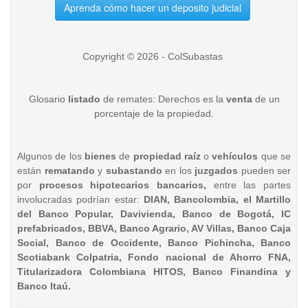
Aprenda cómo hacer un deposito judicial
Copyright © 2026 - ColSubastas
Glosario
listado
de remates: Derechos es la
venta
de un
porcentaje de la propiedad.
Algunos de los
bienes
de
propiedad raíz
o
vehículos
que se
están
rematando
y
subastando
en los
juzgados
pueden ser
por
procesos hipotecarios bancarios,
entre las partes
involucradas podrían estar:
DIAN, Bancolombia, el Martillo
del Banco Popular, Davivienda, Banco de Bogotá, IC
prefabricados, BBVA, Banco Agrario, AV Villas, Banco Caja
Social, Banco de Occidente, Banco Pichincha, Banco
Scotiabank Colpatria, Fondo nacional de Ahorro FNA,
Titularizadora Colombiana HITOS, Banco Finandina y
Banco Itaú.