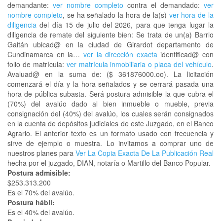
demandante:
ver nombre completo
contra el demandado:
ver
nombre completo
, se ha señalado la hora de la(s)
ver hora de la
diligencia
del día 15 de julio del 2026, para que tenga lugar la
diligencia de remate del siguiente bien: Se trata de un(a) Barrio
Gaitán ubicad@ en la ciudad de Girardot departamento de
Cundinamarca en la…
ver la dirección exacta
identificad@ con
folio de matrícula:
ver matrícula inmobiliaria o placa del vehículo
.
Avaluad@ en la suma de: ($ 361876000.oo). La licitación
comenzará el día y la hora señalados y se cerrará pasada una
hora de pública subasta. Será postura admisible la que cubra el
(70%) del avalúo dado al bien inmueble o mueble, previa
consignación del (40%) del avalúo, los cuales serán consignados
en la cuenta de depósitos judiciales de este Juzgado, en el Banco
Agrario. El anterior texto es un formato usado con frecuencia y
sirve de ejemplo o muestra. Lo invitamos a comprar uno de
nuestros planes para
Ver La Copia Exacta De La Publicación Real
hecha por el juzgado, DIAN, notaría o Martillo del Banco Popular.
Postura admisible:
$253.313.200
Es el 70% del avalúo.
Postura hábil:
Es el 40% del avalúo.