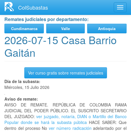
Ir
ColSubastas
Toggl
al
navig
contenido
Remates judiciales por departamento:
principal
Cundinamarca
Valle
Antioquia
2026-07-15 Casa Barrio
Gaitán
Ver curso gratis sobre remates judiciales
Día de la subasta:
Miércoles, 15 Julio 2026
Aviso de remate:
AVISO DE REMATE. REPÚBLICA DE COLOMBIA RAMA
JUDICIAL DEL PODER PÚBLICO. EL SUSCRITO SECRETARIO
DEL JUZGADO:
ver juzgado, notaría, DIAN o Martillo del Banco
Popular donde se hará la subasta pública
HACE SABER: Que
dentro del proceso No
ver número radicación
adelantado por el