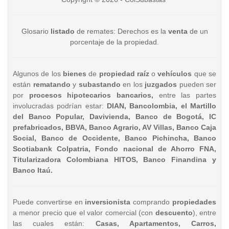
Glosario
listado
de remates: Derechos es la
venta
de un
porcentaje de la propiedad.
Algunos de los
bienes
de
propiedad raíz
o
vehículos
que se
están
rematando
y
subastando
en los
juzgados
pueden ser
por
procesos hipotecarios bancarios,
entre las partes
involucradas podrían estar:
DIAN, Bancolombia, el Martillo
del Banco Popular, Davivienda, Banco de Bogotá, IC
prefabricados, BBVA, Banco Agrario, AV Villas, Banco Caja
Social, Banco de Occidente, Banco Pichincha, Banco
Scotiabank Colpatria, Fondo nacional de Ahorro FNA,
Titularizadora Colombiana HITOS, Banco Finandina y
Banco Itaú.
Puede convertirse en
inversionista
comprando
propiedades
a menor precio que el valor comercial (con
descuento
), entre
las cuales están:
Casas, Apartamentos, Carros,