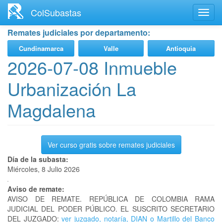
Ir
ColSubastas
Toggl
al
navig
contenido
Remates judiciales por departamento:
principal
Cundinamarca
Valle
Antioquia
2026-07-08 Inmueble
Urbanización La
Magdalena
Ver curso gratis sobre remates judiciales
Día de la subasta:
Miércoles, 8 Julio 2026
Aviso de remate:
AVISO DE REMATE. REPÚBLICA DE COLOMBIA RAMA
JUDICIAL DEL PODER PÚBLICO. EL SUSCRITO SECRETARIO
DEL JUZGADO:
ver juzgado, notaría, DIAN o Martillo del Banco