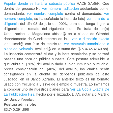
Popular donde se hará la subasta pública
HACE SABER: Que
dentro del proceso No
ver número radicación
adelantado por el
demandante:
ver nombre completo
contra el demandado:
ver
nombre completo
, se ha señalado la hora de la(s)
ver hora de la
diligencia
del día 08 de julio del 2026, para que tenga lugar la
diligencia de remate del siguiente bien: Se trata de un(a)
Urbanización La Magdalena ubicad@ en la ciudad de Girardot
departamento de Cundinamarca en la…
ver la dirección exacta
identificad@ con folio de matrícula:
ver matrícula inmobiliaria o
placa del vehículo
. Avaluad@ en la suma de: ($ 5343274140.oo).
La licitación comenzará el día y la hora señalados y se cerrará
pasada una hora de pública subasta. Será postura admisible la
que cubra el (70%) del avalúo dado al bien inmueble o mueble,
previa consignación del (40%) del avalúo, los cuales serán
consignados en la cuenta de depósitos judiciales de este
Juzgado, en el Banco Agrario. El anterior texto es un formato
usado con frecuencia y sirve de ejemplo o muestra. Lo invitamos
a comprar uno de nuestros planes para
Ver La Copia Exacta De
La Publicación Real
hecha por el juzgado, DIAN, notaría o Martillo
del Banco Popular.
Postura admisible:
$3.740.291.898