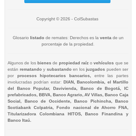
Copyright © 2026 - ColSubastas
Glosario
listado
de remates: Derechos es la
venta
de un
porcentaje de la propiedad.
Algunos de los
bienes
de
propiedad raíz
o
vehículos
que se
están
rematando
y
subastando
en los
juzgados
pueden ser
por
procesos hipotecarios bancarios,
entre las partes
involucradas podrían estar:
DIAN, Bancolombia, el Martillo
del Banco Popular, Davivienda, Banco de Bogotá, IC
prefabricados, BBVA, Banco Agrario, AV Villas, Banco Caja
Social, Banco de Occidente, Banco Pichincha, Banco
Scotiabank Colpatria, Fondo nacional de Ahorro FNA,
Titularizadora Colombiana HITOS, Banco Finandina y
Banco Itaú.