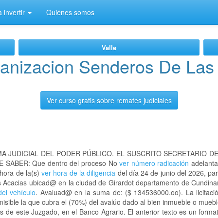
 invertir
Quiénes somos
Valle
anizacion Senderos De Las
Ver curso gratis sobre remates judiciales
A JUDICIAL DEL PODER PÚBLICO. EL SUSCRITO SECRETARIO D
 SABER: Que dentro del proceso No
ver número radicación
adelanta
 hora de la(s)
ver hora de la diligencia
del día 24 de junio del 2026, par
as Acacias ubicad@ en la ciudad de Girardot departamento de Cundi
del vehículo
. Avaluad@ en la suma de: ($ 134536000.oo). La licitaci
sible la que cubra el (70%) del avalúo dado al bien inmueble o mueble
s de este Juzgado, en el Banco Agrario. El anterior texto es un form