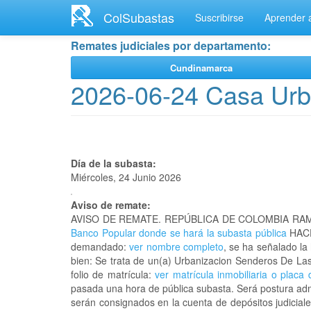
Ir
ColSubastas
Suscribirse
Aprender a
al
contenido
Remates judiciales por departamento:
principal
Cundinamarca
2026-06-24 Casa Urb
Día de la subasta:
Miércoles, 24 Junio 2026
Aviso de remate:
AVISO DE REMATE. REPÚBLICA DE COLOMBIA RAM
Banco Popular donde se hará la subasta pública
HACE
demandado:
ver nombre completo
, se ha señalado la
bien: Se trata de un(a) Urbanizacion Senderos De L
folio de matrícula:
ver matrícula inmobiliaria o placa 
pasada una hora de pública subasta. Será postura admi
serán consignados en la cuenta de depósitos judiciale