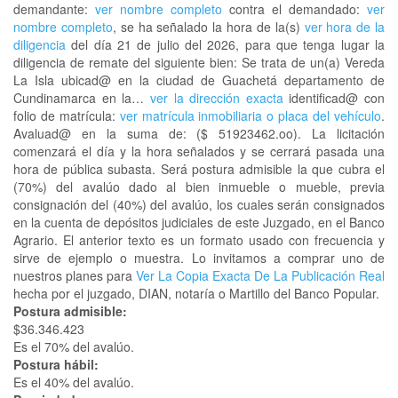
demandante:
ver nombre completo
contra el demandado:
ver
nombre completo
, se ha señalado la hora de la(s)
ver hora de la
diligencia
del día 21 de julio del 2026, para que tenga lugar la
diligencia de remate del siguiente bien: Se trata de un(a) Vereda
La Isla ubicad@ en la ciudad de Guachetá departamento de
Cundinamarca en la…
ver la dirección exacta
identificad@ con
folio de matrícula:
ver matrícula inmobiliaria o placa del vehículo
.
Avaluad@ en la suma de: ($ 51923462.oo). La licitación
comenzará el día y la hora señalados y se cerrará pasada una
hora de pública subasta. Será postura admisible la que cubra el
(70%) del avalúo dado al bien inmueble o mueble, previa
consignación del (40%) del avalúo, los cuales serán consignados
en la cuenta de depósitos judiciales de este Juzgado, en el Banco
Agrario. El anterior texto es un formato usado con frecuencia y
sirve de ejemplo o muestra. Lo invitamos a comprar uno de
nuestros planes para
Ver La Copia Exacta De La Publicación Real
hecha por el juzgado, DIAN, notaría o Martillo del Banco Popular.
Postura admisible:
$36.346.423
Es el 70% del avalúo.
Postura hábil:
Es el 40% del avalúo.