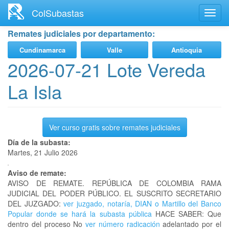
Ir
ColSubastas
Toggl
al
navig
contenido
Remates judiciales por departamento:
principal
Cundinamarca
Valle
Antioquia
2026-07-21 Lote Vereda
La Isla
Ver curso gratis sobre remates judiciales
Día de la subasta:
Martes, 21 Julio 2026
Aviso de remate:
AVISO DE REMATE. REPÚBLICA DE COLOMBIA RAMA
JUDICIAL DEL PODER PÚBLICO. EL SUSCRITO SECRETARIO
DEL JUZGADO:
ver juzgado, notaría, DIAN o Martillo del Banco
Popular donde se hará la subasta pública
HACE SABER: Que
dentro del proceso No
ver número radicación
adelantado por el