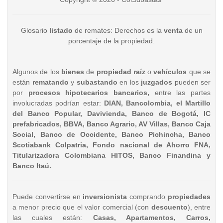
Glosario
listado
de remates: Derechos es la
venta
de un
porcentaje de la propiedad.
Algunos de los
bienes
de
propiedad raíz
o
vehículos
que se
están
rematando
y
subastando
en los
juzgados
pueden ser
por
procesos hipotecarios bancarios,
entre las partes
involucradas podrían estar:
DIAN, Bancolombia, el Martillo
del Banco Popular, Davivienda, Banco de Bogotá, IC
prefabricados, BBVA, Banco Agrario, AV Villas, Banco Caja
Social, Banco de Occidente, Banco Pichincha, Banco
Scotiabank Colpatria, Fondo nacional de Ahorro FNA,
Titularizadora Colombiana HITOS, Banco Finandina y
Banco Itaú.
Puede convertirse en
inversionista
comprando
propiedades
a menor precio que el valor comercial (con
descuento
), entre
las cuales están:
Casas, Apartamentos, Carros,