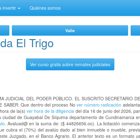
 invertir
Quiénes somos
Valle
da El Trigo
Ver curso gratis sobre remates judiciales
A JUDICIAL DEL PODER PÚBLICO. EL SUSCRITO SECRETARIO D
 SABER: Que dentro del proceso No
ver número radicación
adelanta
 hora de la(s)
ver hora de la diligencia
del día 16 de junio del 2026, par
n la ciudad de Guayabal De Síquima departamento de Cundinamarca 
ulo
. Avaluad@ en la suma de: ($ 44826656.oo). La licitación comenzar
que cubra el (70%) del avalúo dado al bien inmueble o mueble, previa
este Juzgado, en el Banco Agrario. El anterior texto es un formato 