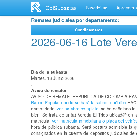
Ir
ColSubastas
Suscribirse
Aprender a
al
contenido
Remates judiciales por departamento:
principal
Cundinamarca
2026-06-16 Lote Vere
Día de la subasta:
Martes, 16 Junio 2026
Aviso de remate:
AVISO DE REMATE. REPÚBLICA DE COLOMBIA RAM
Banco Popular donde se hará la subasta pública
HACE
demandado:
ver nombre completo
, se ha señalado la
bien: Se trata de un(a) Vereda El Trigo ubicad@ e
matrícula:
ver matrícula inmobiliaria o placa del vehíc
hora de pública subasta. Será postura admisible la 
consignados en la cuenta de depósitos judiciales de 