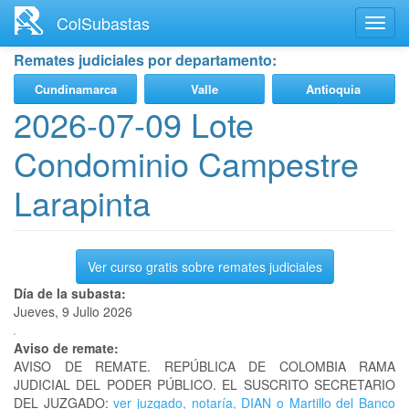
Ir
ColSubastas
Toggl
al
navig
contenido
Remates judiciales por departamento:
principal
Cundinamarca
Valle
Antioquia
2026-07-09 Lote
Condominio Campestre
Larapinta
Ver curso gratis sobre remates judiciales
Día de la subasta:
Jueves, 9 Julio 2026
Aviso de remate:
AVISO DE REMATE. REPÚBLICA DE COLOMBIA RAMA
JUDICIAL DEL PODER PÚBLICO. EL SUSCRITO SECRETARIO
DEL JUZGADO:
ver juzgado, notaría, DIAN o Martillo del Banco