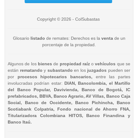
Copyright © 2026 - ColSubastas
Glosario
listado
de remates: Derechos es la
venta
de un
porcentaje de la propiedad.
Algunos de los
bienes
de
propiedad raíz
o
vehículos
que se
están
rematando
y
subastando
en los
juzgados
pueden ser
por
procesos hipotecarios bancarios,
entre las partes
involucradas podrían estar:
DIAN, Bancolombia, el Martillo
del Banco Popular, Davivienda, Banco de Bogotá, IC
prefabricados, BBVA, Banco Agrario, AV Villas, Banco Caja
Social, Banco de Occidente, Banco Pichincha, Banco
Scotiabank Colpatria, Fondo nacional de Ahorro FNA,
Titularizadora Colombiana HITOS, Banco Finandina y
Banco Itaú.