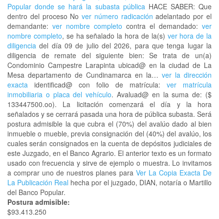
Popular donde se hará la subasta pública
HACE SABER: Que
dentro del proceso No
ver número radicación
adelantado por el
demandante:
ver nombre completo
contra el demandado:
ver
nombre completo
, se ha señalado la hora de la(s)
ver hora de la
diligencia
del día 09 de julio del 2026, para que tenga lugar la
diligencia de remate del siguiente bien: Se trata de un(a)
Condominio Campestre Larapinta ubicad@ en la ciudad de La
Mesa departamento de Cundinamarca en la…
ver la dirección
exacta
identificad@ con folio de matrícula:
ver matrícula
inmobiliaria o placa del vehículo
. Avaluad@ en la suma de: ($
133447500.oo). La licitación comenzará el día y la hora
señalados y se cerrará pasada una hora de pública subasta. Será
postura admisible la que cubra el (70%) del avalúo dado al bien
inmueble o mueble, previa consignación del (40%) del avalúo, los
cuales serán consignados en la cuenta de depósitos judiciales de
este Juzgado, en el Banco Agrario. El anterior texto es un formato
usado con frecuencia y sirve de ejemplo o muestra. Lo invitamos
a comprar uno de nuestros planes para
Ver La Copia Exacta De
La Publicación Real
hecha por el juzgado, DIAN, notaría o Martillo
del Banco Popular.
Postura admisible:
$93.413.250