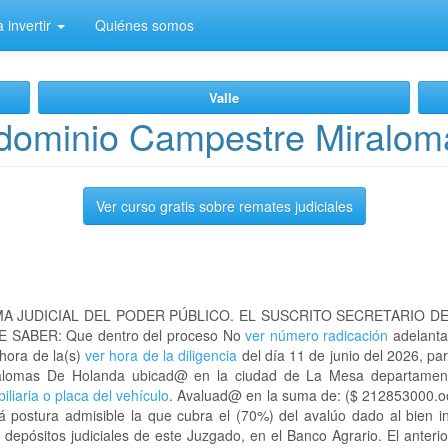
 invertir
Quiénes somos
Valle
dominio Campestre Miralom
Ver curso gratis sobre remates judiciales
A JUDICIAL DEL PODER PÚBLICO. EL SUSCRITO SECRETARIO D
 SABER: Que dentro del proceso No
ver número radicación
adelanta
 hora de la(s)
ver hora de la diligencia
del día 11 de junio del 2026, par
iralomas De Holanda ubicad@ en la ciudad de La Mesa departam
iliaria o placa del vehículo
. Avaluad@ en la suma de: ($ 212853000.oo)
á postura admisible la que cubra el (70%) del avalúo dado al bien i
depósitos judiciales de este Juzgado, en el Banco Agrario. El anteri