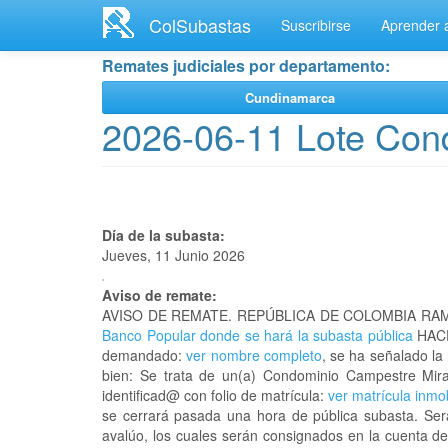
Ir
ColSubastas
Suscribirse
Aprender a
al
contenido
Remates judiciales por departamento:
principal
Cundinamarca
2026-06-11 Lote Con
Día de la subasta:
Jueves, 11 Junio 2026
Aviso de remate:
AVISO DE REMATE. REPÚBLICA DE COLOMBIA RAM
Banco Popular donde se hará la subasta pública
HACE
demandado:
ver nombre completo
, se ha señalado la
bien: Se trata de un(a) Condominio Campestre M
identificad@ con folio de matrícula:
ver matrícula inmob
se cerrará pasada una hora de pública subasta. Ser
avalúo, los cuales serán consignados en la cuenta de 