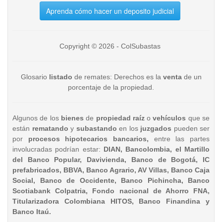
Aprenda cómo hacer un deposito judicial
Copyright © 2026 - ColSubastas
Glosario
listado
de remates: Derechos es la
venta
de un
porcentaje de la propiedad.
Algunos de los
bienes
de
propiedad raíz
o
vehículos
que se
están
rematando
y
subastando
en los
juzgados
pueden ser
por
procesos hipotecarios bancarios,
entre las partes
involucradas podrían estar:
DIAN, Bancolombia, el Martillo
del Banco Popular, Davivienda, Banco de Bogotá, IC
prefabricados, BBVA, Banco Agrario, AV Villas, Banco Caja
Social, Banco de Occidente, Banco Pichincha, Banco
Scotiabank Colpatria, Fondo nacional de Ahorro FNA,
Titularizadora Colombiana HITOS, Banco Finandina y
Banco Itaú.