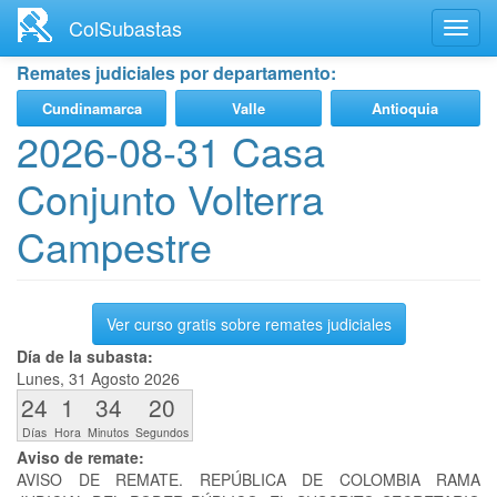
Ir
ColSubastas
Toggl
al
navig
contenido
Remates judiciales por departamento:
principal
Cundinamarca
Valle
Antioquia
2026-08-31 Casa
Conjunto Volterra
Campestre
Ver curso gratis sobre remates judiciales
Día de la subasta:
Lunes, 31 Agosto 2026
24
1
34
20
Días
Hora
Minutos
Segundos
Aviso de remate:
AVISO DE REMATE. REPÚBLICA DE COLOMBIA RAMA