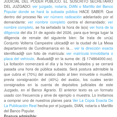
JUDICIAL DEL PODER PÚBLICO. EL SUSCRITO SECRETARIO
DEL JUZGADO:
ver juzgado, notaría, DIAN o Martillo del Banco
Popular donde se hará la subasta pública
HACE SABER: Que
dentro del proceso No
ver número radicación
adelantado por el
demandante:
ver nombre completo
contra el demandado:
ver
nombre completo
, se ha señalado la hora de la(s)
ver hora de la
diligencia
del día 31 de agosto del 2026, para que tenga lugar la
diligencia de remate del siguiente bien: Se trata de un(a)
Conjunto Volterra Campestre ubicad@ en la ciudad de La Mesa
departamento de Cundinamarca en la…
ver la dirección exacta
identificad@ con folio de matrícula:
ver matrícula inmobiliaria o
placa del vehículo
. Avaluad@ en la suma de: ($ 174864000.oo).
La licitación comenzará el día y la hora señalados y se cerrará
pasada una hora de pública subasta. Será postura admisible la
que cubra el (70%) del avalúo dado al bien inmueble o mueble,
previa consignación del (40%) del avalúo, los cuales serán
consignados en la cuenta de depósitos judiciales de este
Juzgado, en el Banco Agrario. El anterior texto es un formato
usado con frecuencia y sirve de ejemplo o muestra. Lo invitamos
a comprar uno de nuestros planes para
Ver La Copia Exacta De
La Publicación Real
hecha por el juzgado, DIAN, notaría o Martillo
del Banco Popular.
Postura admisible: