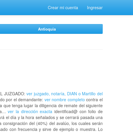
Crear mi cuenta
Ingresar
Antioquia
EL JUZGADO:
ver juzgado, notaría, DIAN o Martillo del
do por el demandante:
ver nombre completo
contra el
a que tenga lugar la diligencia de remate del siguiente
 la…
ver la dirección exacta
identificad@ con folio de
rá el día y la hora señalados y se cerrará pasada una
a consignación del (40%) del avalúo, los cuales serán
usado con frecuencia y sirve de ejemplo o muestra. Lo