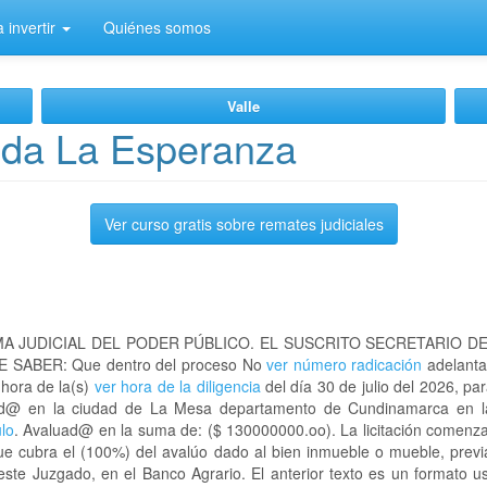
 invertir
Quiénes somos
Valle
eda La Esperanza
Ver curso gratis sobre remates judiciales
A JUDICIAL DEL PODER PÚBLICO. EL SUSCRITO SECRETARIO D
 SABER: Que dentro del proceso No
ver número radicación
adelanta
 hora de la(s)
ver hora de la diligencia
del día 30 de julio del 2026, par
icad@ en la ciudad de La Mesa departamento de Cundinamarca en
ulo
. Avaluad@ en la suma de: ($ 130000000.oo). La licitación comenza
ue cubra el (100%) del avalúo dado al bien inmueble o mueble, previ
este Juzgado, en el Banco Agrario. El anterior texto es un formato 