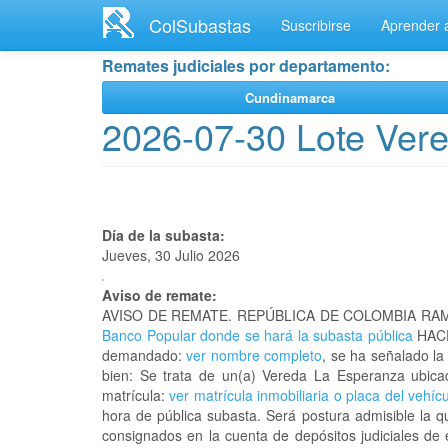
Ir
ColSubastas
Suscribirse
Aprender a
al
contenido
Remates judiciales por departamento:
principal
Cundinamarca
2026-07-30 Lote Ver
Día de la subasta:
Jueves, 30 Julio 2026
Aviso de remate:
AVISO DE REMATE. REPÚBLICA DE COLOMBIA RAM
Banco Popular donde se hará la subasta pública
HACE
demandado:
ver nombre completo
, se ha señalado la
bien: Se trata de un(a) Vereda La Esperanza ub
matrícula:
ver matrícula inmobiliaria o placa del vehíc
hora de pública subasta. Será postura admisible la q
consignados en la cuenta de depósitos judiciales de 