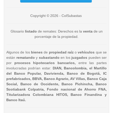
Copyright © 2026 - ColSubastas
Glosario
listado
de remates: Derechos es la
venta
de un
porcentaje de la propiedad.
Algunos de los
bienes
de
propiedad raíz
o
vehículos
que se
están
rematando
y
subastando
en los
juzgados
pueden ser
por
procesos hipotecarios bancarios,
entre las partes
involucradas podrían estar:
DIAN, Bancolombia, el Martillo
del Banco Popular, Davivienda, Banco de Bogotá, IC
prefabricados, BBVA, Banco Agrario, AV Villas, Banco Caja
Social, Banco de Occidente, Banco Pichincha, Banco
Scotiabank Colpatria, Fondo nacional de Ahorro FNA,
Titularizadora Colombiana HITOS, Banco Finandina y
Banco Itaú.