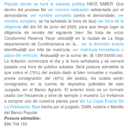
Popular donde se hará la subasta pública
HACE SABER: Que
dentro del proceso No
ver número radicación
adelantado por el
demandante:
ver nombre completo
contra el demandado:
ver
nombre completo
, se ha señalado la hora de la(s)
ver hora de la
diligencia
del día 05 de junio del 2026, para que tenga lugar la
diligencia de remate del siguiente bien: Se trata de un(a)
Condominio Reserva Yacar ubicad@ en la ciudad de La Vega
departamento de Cundinamarca en la…
ver la dirección exacta
identificad@ con folio de matrícula:
ver matrícula inmobiliaria o
placa del vehículo
. Avaluad@ en la suma de: ($ 138154500.oo).
La licitación comenzará el día y la hora señalados y se cerrará
pasada una hora de pública subasta. Será postura admisible la
que cubra el (70%) del avalúo dado al bien inmueble o mueble,
previa consignación del (40%) del avalúo, los cuales serán
consignados en la cuenta de depósitos judiciales de este
Juzgado, en el Banco Agrario. El anterior texto es un formato
usado con frecuencia y sirve de ejemplo o muestra. Lo invitamos
a comprar uno de nuestros planes para
Ver La Copia Exacta De
La Publicación Real
hecha por el juzgado, DIAN, notaría o Martillo
del Banco Popular.
Postura admisible:
$96.708.150