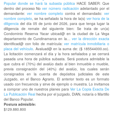
Popular donde se hará la subasta pública
HACE SABER: Que
dentro del proceso No
ver número radicación
adelantado por el
demandante:
ver nombre completo
contra el demandado:
ver
nombre completo
, se ha señalado la hora de la(s)
ver hora de la
diligencia
del día 05 de junio del 2026, para que tenga lugar la
diligencia de remate del siguiente bien: Se trata de un(a)
Condominio Reserva Yacar ubicad@ en la ciudad de La Vega
departamento de Cundinamarca en la…
ver la dirección exacta
identificad@ con folio de matrícula:
ver matrícula inmobiliaria o
placa del vehículo
. Avaluad@ en la suma de: ($ 185544000.oo).
La licitación comenzará el día y la hora señalados y se cerrará
pasada una hora de pública subasta. Será postura admisible la
que cubra el (70%) del avalúo dado al bien inmueble o mueble,
previa consignación del (40%) del avalúo, los cuales serán
consignados en la cuenta de depósitos judiciales de este
Juzgado, en el Banco Agrario. El anterior texto es un formato
usado con frecuencia y sirve de ejemplo o muestra. Lo invitamos
a comprar uno de nuestros planes para
Ver La Copia Exacta De
La Publicación Real
hecha por el juzgado, DIAN, notaría o Martillo
del Banco Popular.
Postura admisible:
$129.880.800