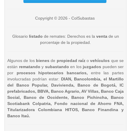
Copyright © 2026 - ColSubastas
Glosario
listado
de remates: Derechos es la
venta
de un
porcentaje de la propiedad.
Algunos de los
bienes
de
propiedad raíz
o
vehículos
que se
están
rematando
y
subastando
en los
juzgados
pueden ser
por
procesos hipotecarios bancarios,
entre las partes
involucradas podrían estar:
DIAN, Bancolombia, el Martillo
del Banco Popular, Davivienda, Banco de Bogotá, IC
prefabricados, BBVA, Banco Agrario, AV Villas, Banco Caja
Social, Banco de Occidente, Banco Pichincha, Banco
Scotiabank Colpatria, Fondo nacional de Ahorro FNA,
Titularizadora Colombiana HITOS, Banco Finandina y
Banco Itaú.