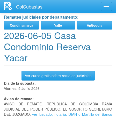
Ir
ColSubastas
Toggl
al
navig
contenido
Remates judiciales por departamento:
principal
Cundinamarca
Valle
Antioquia
2026-06-05 Casa
Condominio Reserva
Yacar
Ver curso gratis sobre remates judiciales
Día de la subasta:
Viernes, 5 Junio 2026
Aviso de remate:
AVISO DE REMATE. REPÚBLICA DE COLOMBIA RAMA
JUDICIAL DEL PODER PÚBLICO. EL SUSCRITO SECRETARIO
DEL JUZGADO:
ver juzgado, notaría, DIAN o Martillo del Banco