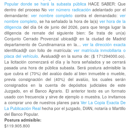
Popular donde se hará la subasta pública
HACE SABER: Que
dentro del proceso No
ver número radicación
adelantado por el
demandante:
ver nombre completo
contra el demandado:
ver
nombre completo
, se ha señalado la hora de la(s)
ver hora de la
diligencia
del día 04 de junio del 2026, para que tenga lugar la
diligencia de remate del siguiente bien: Se trata de un(a)
Conjunto Cerrado Provenzal ubicad@ en la ciudad de Madrid
departamento de Cundinamarca en la…
ver la dirección exacta
identificad@ con folio de matrícula:
ver matrícula inmobiliaria o
placa del vehículo
. Avaluad@ en la suma de: ($ 171294000.oo).
La licitación comenzará el día y la hora señalados y se cerrará
pasada una hora de pública subasta. Será postura admisible la
que cubra el (70%) del avalúo dado al bien inmueble o mueble,
previa consignación del (40%) del avalúo, los cuales serán
consignados en la cuenta de depósitos judiciales de este
Juzgado, en el Banco Agrario. El anterior texto es un formato
usado con frecuencia y sirve de ejemplo o muestra. Lo invitamos
a comprar uno de nuestros planes para
Ver La Copia Exacta De
La Publicación Real
hecha por el juzgado, DIAN, notaría o Martillo
del Banco Popular.
Postura admisible:
$119.905.800