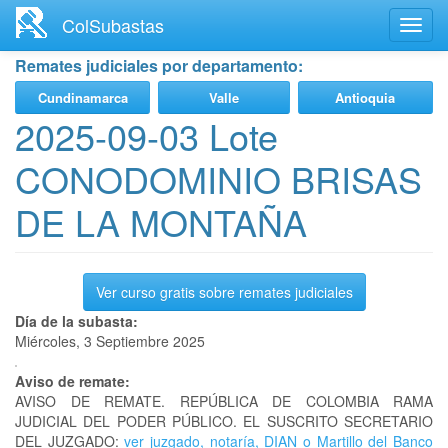
Ir
ColSubastas
Toggl
al
navig
contenido
Remates judiciales por departamento:
principal
Cundinamarca
Valle
Antioquia
2025-09-03 Lote
CONODOMINIO BRISAS
DE LA MONTAÑA
Ver curso gratis sobre remates judiciales
Día de la subasta:
Miércoles, 3 Septiembre 2025
Aviso de remate:
AVISO DE REMATE. REPÚBLICA DE COLOMBIA RAMA
JUDICIAL DEL PODER PÚBLICO. EL SUSCRITO SECRETARIO
DEL JUZGADO:
ver juzgado, notaría, DIAN o Martillo del Banco