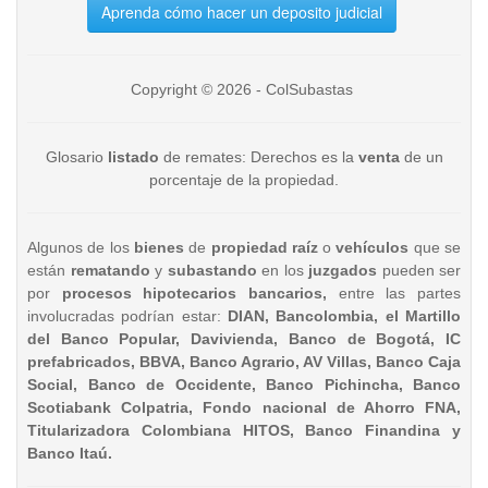
Aprenda cómo hacer un deposito judicial
Copyright © 2026 - ColSubastas
Glosario
listado
de remates: Derechos es la
venta
de un
porcentaje de la propiedad.
Algunos de los
bienes
de
propiedad raíz
o
vehículos
que se
están
rematando
y
subastando
en los
juzgados
pueden ser
por
procesos hipotecarios bancarios,
entre las partes
involucradas podrían estar:
DIAN, Bancolombia, el Martillo
del Banco Popular, Davivienda, Banco de Bogotá, IC
prefabricados, BBVA, Banco Agrario, AV Villas, Banco Caja
Social, Banco de Occidente, Banco Pichincha, Banco
Scotiabank Colpatria, Fondo nacional de Ahorro FNA,
Titularizadora Colombiana HITOS, Banco Finandina y
Banco Itaú.