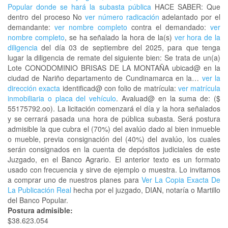
Popular donde se hará la subasta pública
HACE SABER: Que
dentro del proceso No
ver número radicación
adelantado por el
demandante:
ver nombre completo
contra el demandado:
ver
nombre completo
, se ha señalado la hora de la(s)
ver hora de la
diligencia
del día 03 de septiembre del 2025, para que tenga
lugar la diligencia de remate del siguiente bien: Se trata de un(a)
Lote CONODOMINIO BRISAS DE LA MONTAÑA ubicad@ en la
ciudad de Nariño departamento de Cundinamarca en la…
ver la
dirección exacta
identificad@ con folio de matrícula:
ver matrícula
inmobiliaria o placa del vehículo
. Avaluad@ en la suma de: ($
55175792.oo). La licitación comenzará el día y la hora señalados
y se cerrará pasada una hora de pública subasta. Será postura
admisible la que cubra el (70%) del avalúo dado al bien inmueble
o mueble, previa consignación del (40%) del avalúo, los cuales
serán consignados en la cuenta de depósitos judiciales de este
Juzgado, en el Banco Agrario. El anterior texto es un formato
usado con frecuencia y sirve de ejemplo o muestra. Lo invitamos
a comprar uno de nuestros planes para
Ver La Copia Exacta De
La Publicación Real
hecha por el juzgado, DIAN, notaría o Martillo
del Banco Popular.
Postura admisible:
$38.623.054