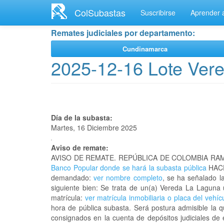
Ir
ColSubastas
Suscribirse
Aprender a
al
contenido
Remates judiciales por departamento:
principal
Cundinamarca
2025-12-16 Lote Ver
Día de la subasta:
Martes, 16 Diciembre 2025
Aviso de remate:
AVISO DE REMATE. REPÚBLICA DE COLOMBIA RAM
Banco Popular donde se hará la subasta pública
HACE
demandado:
ver nombre completo
, se ha señalado l
siguiente bien: Se trata de un(a) Vereda La Lagu
matrícula:
ver matrícula inmobiliaria o placa del vehíc
hora de pública subasta. Será postura admisible la 
consignados en la cuenta de depósitos judiciales de 