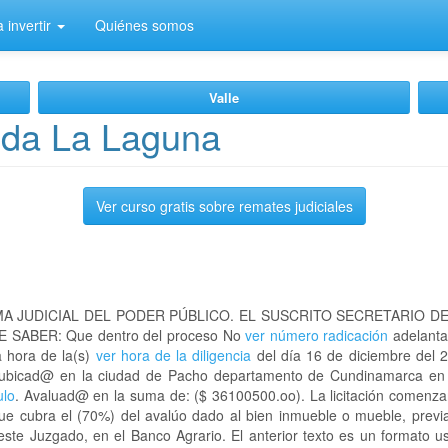
 invertir
Quiénes somos
Valle
eda La Laguna
Ver curso gratis sobre remates judiciales
A JUDICIAL DEL PODER PÚBLICO. EL SUSCRITO SECRETARIO D
 SABER: Que dentro del proceso No
ver número radicación
adelanta
a hora de la(s)
ver hora de la diligencia
del día 16 de diciembre del 2
na ubicad@ en la ciudad de Pacho departamento de Cundinamarca e
ulo
. Avaluad@ en la suma de: ($ 36100500.oo). La licitación comenzar
que cubra el (70%) del avalúo dado al bien inmueble o mueble, previa
este Juzgado, en el Banco Agrario. El anterior texto es un formato 