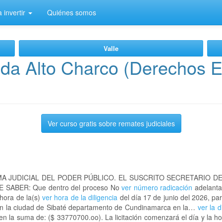
 invertir
Quiénes somos
Valle
da Alto Charco (Derechos E
Ver curso gratis sobre remates judiciales
A JUDICIAL DEL PODER PÚBLICO. EL SUSCRITO SECRETARIO D
 SABER: Que dentro del proceso No
ver número radicación
adelanta
 hora de la(s)
ver hora de la diligencia
del día 17 de junio del 2026, par
 en la ciudad de Sibaté departamento de Cundinamarca en la…
ver la 
n la suma de: ($ 33770700.oo). La licitación comenzará el día y la h