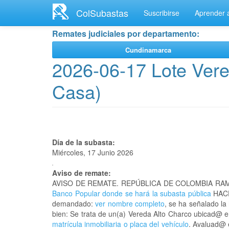
Ir
ColSubastas
Suscribirse
Aprender a
al
contenido
Remates judiciales por departamento:
principal
Cundinamarca
2026-06-17 Lote Vere
Casa)
Día de la subasta:
Miércoles, 17 Junio 2026
Aviso de remate:
AVISO DE REMATE. REPÚBLICA DE COLOMBIA RAM
Banco Popular donde se hará la subasta pública
HACE
demandado:
ver nombre completo
, se ha señalado la
bien: Se trata de un(a) Vereda Alto Charco ubicad@
matrícula inmobiliaria o placa del vehículo
. Avaluad@ e