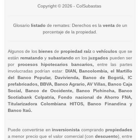
Copyright © 2026 - ColSubastas
Glosario
listado
de remates: Derechos es la
venta
de un
porcentaje de la propiedad.
Algunos de los
bienes
de
propiedad raíz
o
vehículos
que se
están
rematando
y
subastando
en los
juzgados
pueden ser
por
procesos hipotecarios bancarios,
entre las partes
involucradas podrían estar:
DIAN, Bancolombia, el Martillo
del Banco Popular, Davivienda, Banco de Bogotá, IC
prefabricados, BBVA, Banco Agrario, AV Villas, Banco Caja
Social, Banco de Occidente, Banco Pichincha, Banco
Scotiabank Colpatria, Fondo nacional de Ahorro FNA,
Titularizadora Colombiana HITOS, Banco Finandina y
Banco Itaú.
Puede convertirse en
inversionista
comprando
propiedades
a menor precio que el valor comercial (con
descuento
), entre