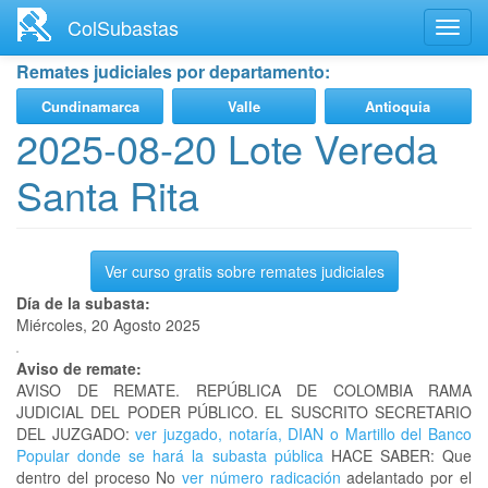
Ir
ColSubastas
Toggl
al
navig
contenido
Remates judiciales por departamento:
principal
Cundinamarca
Valle
Antioquia
2025-08-20 Lote Vereda
Santa Rita
Ver curso gratis sobre remates judiciales
Día de la subasta:
Miércoles, 20 Agosto 2025
Aviso de remate:
AVISO DE REMATE. REPÚBLICA DE COLOMBIA RAMA
JUDICIAL DEL PODER PÚBLICO. EL SUSCRITO SECRETARIO
DEL JUZGADO:
ver juzgado, notaría, DIAN o Martillo del Banco
Popular donde se hará la subasta pública
HACE SABER: Que
dentro del proceso No
ver número radicación
adelantado por el