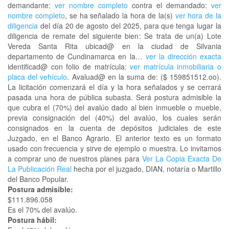
demandante:
ver nombre completo
contra el demandado:
ver
nombre completo
, se ha señalado la hora de la(s)
ver hora de la
diligencia
del día 20 de agosto del 2025, para que tenga lugar la
diligencia de remate del siguiente bien: Se trata de un(a) Lote
Vereda Santa Rita ubicad@ en la ciudad de Silvania
departamento de Cundinamarca en la…
ver la dirección exacta
identificad@ con folio de matrícula:
ver matrícula inmobiliaria o
placa del vehículo
. Avaluad@ en la suma de: ($ 159851512.oo).
La licitación comenzará el día y la hora señalados y se cerrará
pasada una hora de pública subasta. Será postura admisible la
que cubra el (70%) del avalúo dado al bien inmueble o mueble,
previa consignación del (40%) del avalúo, los cuales serán
consignados en la cuenta de depósitos judiciales de este
Juzgado, en el Banco Agrario. El anterior texto es un formato
usado con frecuencia y sirve de ejemplo o muestra. Lo invitamos
a comprar uno de nuestros planes para
Ver La Copia Exacta De
La Publicación Real
hecha por el juzgado, DIAN, notaría o Martillo
del Banco Popular.
Postura admisible:
$111.896.058
Es el 70% del avalúo.
Postura hábil: