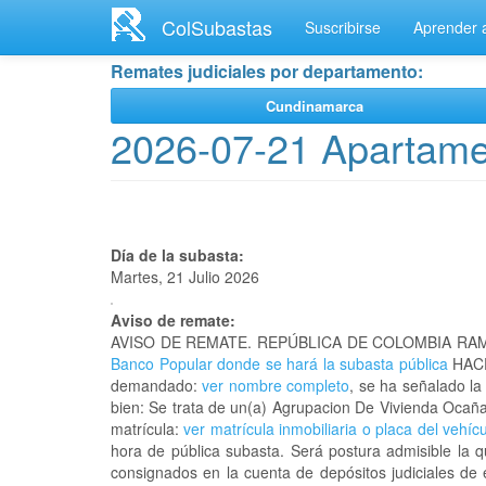
Ir
ColSubastas
Suscribirse
Aprender a
al
contenido
Remates judiciales por departamento:
principal
Cundinamarca
2026-07-21 Apartame
Día de la subasta:
Martes, 21 Julio 2026
Aviso de remate:
AVISO DE REMATE. REPÚBLICA DE COLOMBIA RAM
Banco Popular donde se hará la subasta pública
HACE
demandado:
ver nombre completo
, se ha señalado la
bien: Se trata de un(a) Agrupacion De Vivienda Oca
matrícula:
ver matrícula inmobiliaria o placa del vehíc
hora de pública subasta. Será postura admisible la 
consignados en la cuenta de depósitos judiciales de 