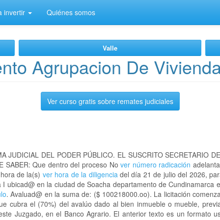
 invertir
Quiénes somos
Valle
nto Agrupacion De Vivienda
Ver curso gratis sobre remates judiciales
A JUDICIAL DEL PODER PÚBLICO. EL SUSCRITO SECRETARIO D
 SABER: Que dentro del proceso No
ver número radicación
adelanta
 hora de la(s)
ver hora de la diligencia
del día 21 de julio del 2026, par
ña I ubicad@ en la ciudad de Soacha departamento de Cundinamarca
ulo
. Avaluad@ en la suma de: ($ 100218000.oo). La licitación comenza
que cubra el (70%) del avalúo dado al bien inmueble o mueble, previa
este Juzgado, en el Banco Agrario. El anterior texto es un formato 