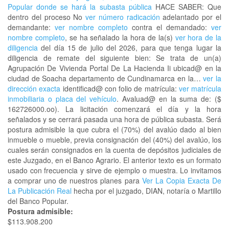
Popular donde se hará la subasta pública
HACE SABER: Que
dentro del proceso No
ver número radicación
adelantado por el
demandante:
ver nombre completo
contra el demandado:
ver
nombre completo
, se ha señalado la hora de la(s)
ver hora de la
diligencia
del día 15 de julio del 2026, para que tenga lugar la
diligencia de remate del siguiente bien: Se trata de un(a)
Agrupación De Vivienda Portal De La Hacienda Ii ubicad@ en la
ciudad de Soacha departamento de Cundinamarca en la…
ver la
dirección exacta
identificad@ con folio de matrícula:
ver matrícula
inmobiliaria o placa del vehículo
. Avaluad@ en la suma de: ($
162726000.oo). La licitación comenzará el día y la hora
señalados y se cerrará pasada una hora de pública subasta. Será
postura admisible la que cubra el (70%) del avalúo dado al bien
inmueble o mueble, previa consignación del (40%) del avalúo, los
cuales serán consignados en la cuenta de depósitos judiciales de
este Juzgado, en el Banco Agrario. El anterior texto es un formato
usado con frecuencia y sirve de ejemplo o muestra. Lo invitamos
a comprar uno de nuestros planes para
Ver La Copia Exacta De
La Publicación Real
hecha por el juzgado, DIAN, notaría o Martillo
del Banco Popular.
Postura admisible:
$113.908.200