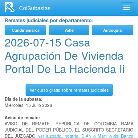
Ir
ColSubastas
Toggl
al
navig
contenido
Remates judiciales por departamento:
principal
Cundinamarca
Valle
Antioquia
2026-07-15 Casa
Agrupación De Vivienda
Portal De La Hacienda Ii
Ver curso gratis sobre remates judiciales
Día de la subasta:
Miércoles, 15 Julio 2026
Aviso de remate:
AVISO DE REMATE. REPÚBLICA DE COLOMBIA RAMA
JUDICIAL DEL PODER PÚBLICO. EL SUSCRITO SECRETARIO
DEL JUZGADO:
ver juzgado, notaría, DIAN o Martillo del Banco