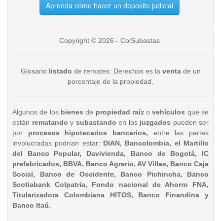
Aprenda cómo hacer un deposito judicial
Copyright © 2026 - ColSubastas
Glosario
listado
de remates: Derechos es la
venta
de un
porcentaje de la propiedad.
Algunos de los
bienes
de
propiedad raíz
o
vehículos
que se
están
rematando
y
subastando
en los
juzgados
pueden ser
por
procesos hipotecarios bancarios,
entre las partes
involucradas podrían estar:
DIAN, Bancolombia, el Martillo
del Banco Popular, Davivienda, Banco de Bogotá, IC
prefabricados, BBVA, Banco Agrario, AV Villas, Banco Caja
Social, Banco de Occidente, Banco Pichincha, Banco
Scotiabank Colpatria, Fondo nacional de Ahorro FNA,
Titularizadora Colombiana HITOS, Banco Finandina y
Banco Itaú.