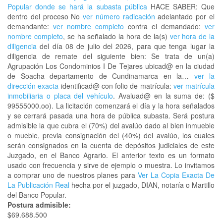
Popular donde se hará la subasta pública
HACE SABER: Que
dentro del proceso No
ver número radicación
adelantado por el
demandante:
ver nombre completo
contra el demandado:
ver
nombre completo
, se ha señalado la hora de la(s)
ver hora de la
diligencia
del día 08 de julio del 2026, para que tenga lugar la
diligencia de remate del siguiente bien: Se trata de un(a)
Agrupación Los Condominios I De Tejares ubicad@ en la ciudad
de Soacha departamento de Cundinamarca en la…
ver la
dirección exacta
identificad@ con folio de matrícula:
ver matrícula
inmobiliaria o placa del vehículo
. Avaluad@ en la suma de: ($
99555000.oo). La licitación comenzará el día y la hora señalados
y se cerrará pasada una hora de pública subasta. Será postura
admisible la que cubra el (70%) del avalúo dado al bien inmueble
o mueble, previa consignación del (40%) del avalúo, los cuales
serán consignados en la cuenta de depósitos judiciales de este
Juzgado, en el Banco Agrario. El anterior texto es un formato
usado con frecuencia y sirve de ejemplo o muestra. Lo invitamos
a comprar uno de nuestros planes para
Ver La Copia Exacta De
La Publicación Real
hecha por el juzgado, DIAN, notaría o Martillo
del Banco Popular.
Postura admisible:
$69.688.500