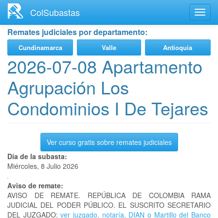
Ir
ColSubastas
Toggl
al
navig
contenido
Remates judiciales por departamento:
principal
Cundinamarca
Valle
Antioquia
2026-07-08 Apartamento
Agrupación Los
Condominios I De Tejares
Ver curso gratis sobre remates judiciales
Día de la subasta:
Miércoles, 8 Julio 2026
Aviso de remate:
AVISO DE REMATE. REPÚBLICA DE COLOMBIA RAMA
JUDICIAL DEL PODER PÚBLICO. EL SUSCRITO SECRETARIO
DEL JUZGADO:
ver juzgado, notaría, DIAN o Martillo del Banco