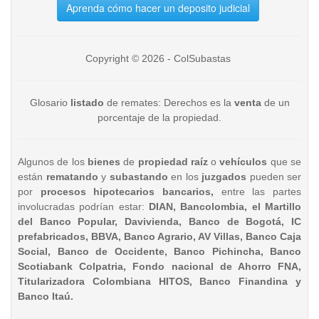
Aprenda cómo hacer un deposito judicial
Copyright © 2026 - ColSubastas
Glosario
listado
de remates: Derechos es la
venta
de un
porcentaje de la propiedad.
Algunos de los
bienes
de
propiedad raíz
o
vehículos
que se
están
rematando
y
subastando
en los
juzgados
pueden ser
por
procesos hipotecarios bancarios,
entre las partes
involucradas podrían estar:
DIAN, Bancolombia, el Martillo
del Banco Popular, Davivienda, Banco de Bogotá, IC
prefabricados, BBVA, Banco Agrario, AV Villas, Banco Caja
Social, Banco de Occidente, Banco Pichincha, Banco
Scotiabank Colpatria, Fondo nacional de Ahorro FNA,
Titularizadora Colombiana HITOS, Banco Finandina y
Banco Itaú.