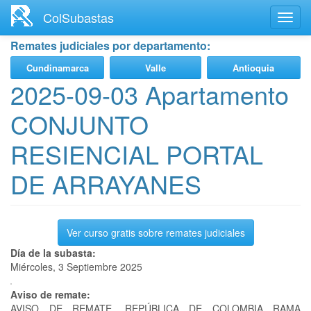
Ir
ColSubastas
Toggl
al
navig
contenido
Remates judiciales por departamento:
principal
Cundinamarca
Valle
Antioquia
2025-09-03 Apartamento
CONJUNTO
RESIENCIAL PORTAL
DE ARRAYANES
Ver curso gratis sobre remates judiciales
Día de la subasta:
Miércoles, 3 Septiembre 2025
Aviso de remate:
AVISO DE REMATE. REPÚBLICA DE COLOMBIA RAMA