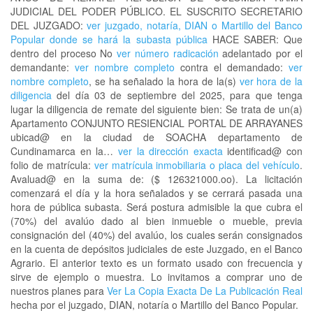
JUDICIAL DEL PODER PÚBLICO. EL SUSCRITO SECRETARIO
DEL JUZGADO:
ver juzgado, notaría, DIAN o Martillo del Banco
Popular donde se hará la subasta pública
HACE SABER: Que
dentro del proceso No
ver número radicación
adelantado por el
demandante:
ver nombre completo
contra el demandado:
ver
nombre completo
, se ha señalado la hora de la(s)
ver hora de la
diligencia
del día 03 de septiembre del 2025, para que tenga
lugar la diligencia de remate del siguiente bien: Se trata de un(a)
Apartamento CONJUNTO RESIENCIAL PORTAL DE ARRAYANES
ubicad@ en la ciudad de SOACHA departamento de
Cundinamarca en la…
ver la dirección exacta
identificad@ con
folio de matrícula:
ver matrícula inmobiliaria o placa del vehículo
.
Avaluad@ en la suma de: ($ 126321000.oo). La licitación
comenzará el día y la hora señalados y se cerrará pasada una
hora de pública subasta. Será postura admisible la que cubra el
(70%) del avalúo dado al bien inmueble o mueble, previa
consignación del (40%) del avalúo, los cuales serán consignados
en la cuenta de depósitos judiciales de este Juzgado, en el Banco
Agrario. El anterior texto es un formato usado con frecuencia y
sirve de ejemplo o muestra. Lo invitamos a comprar uno de
nuestros planes para
Ver La Copia Exacta De La Publicación Real
hecha por el juzgado, DIAN, notaría o Martillo del Banco Popular.