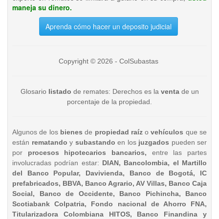
maneja su dinero.
Aprenda cómo hacer un deposito judicial
Copyright © 2026 - ColSubastas
Glosario
listado
de remates: Derechos es la
venta
de un
porcentaje de la propiedad.
Algunos de los
bienes
de
propiedad raíz
o
vehículos
que se
están
rematando
y
subastando
en los
juzgados
pueden ser
por
procesos hipotecarios bancarios,
entre las partes
involucradas podrían estar:
DIAN, Bancolombia, el Martillo
del Banco Popular, Davivienda, Banco de Bogotá, IC
prefabricados, BBVA, Banco Agrario, AV Villas, Banco Caja
Social, Banco de Occidente, Banco Pichincha, Banco
Scotiabank Colpatria, Fondo nacional de Ahorro FNA,
Titularizadora Colombiana HITOS, Banco Finandina y