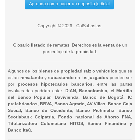
Aprenda cómo hacer un deposito judicial
Copyright © 2026 - ColSubastas
Glosario
listado
de remates: Derechos es la
venta
de un
porcentaje de la propiedad.
Algunos de los
bienes
de
propiedad raíz
o
vehículos
que se
están
rematando
y
subastando
en los
juzgados
pueden ser
por
procesos hipotecarios bancarios,
entre las partes
involucradas podrían estar:
DIAN, Bancolombia, el Martillo
del Banco Popular, Davivienda, Banco de Bogotá, IC
prefabricados, BBVA, Banco Agrario, AV Villas, Banco Caja
Social, Banco de Occidente, Banco Pichincha, Banco
Scotiabank Colpatria, Fondo nacional de Ahorro FNA,
Titularizadora Colombiana HITOS, Banco Finandina y
Banco Itaú.