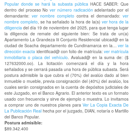
Popular donde se hará la subasta pública
HACE SABER: Que
dentro del proceso No
ver número radicación
adelantado por el
demandante:
ver nombre completo
contra el demandado:
ver
nombre completo
, se ha señalado la hora de la(s)
ver hora de la
diligencia
del día 19 de noviembre del 2025, para que tenga lugar
la diligencia de remate del siguiente bien: Se trata de un(a)
Apartamento La Grandeza Iii Conjunto Residencial ubicad@ en la
ciudad de Soacha departamento de Cundinamarca en la…
ver la
dirección exacta
identificad@ con folio de matrícula:
ver matrícula
inmobiliaria o placa del vehículo
. Avaluad@ en la suma de: ($
127632000.oo). La licitación comenzará el día y la hora
señalados y se cerrará pasada una hora de pública subasta. Será
postura admisible la que cubra el (70%) del avalúo dado al bien
inmueble o mueble, previa consignación del (40%) del avalúo, los
cuales serán consignados en la cuenta de depósitos judiciales de
este Juzgado, en el Banco Agrario. El anterior texto es un formato
usado con frecuencia y sirve de ejemplo o muestra. Lo invitamos
a comprar uno de nuestros planes para
Ver La Copia Exacta De
La Publicación Real
hecha por el juzgado, DIAN, notaría o Martillo
del Banco Popular.
Postura admisible:
$89.342.400