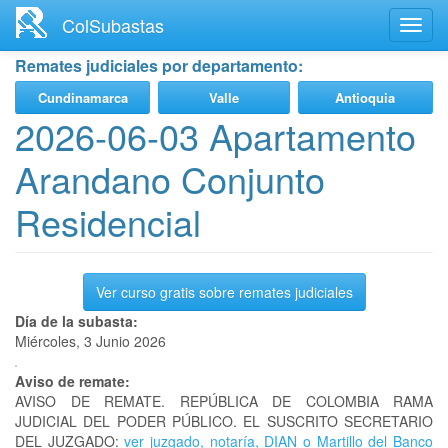
Ir
ColSubastas
Toggl
al
navig
contenido
Remates judiciales por departamento:
principal
Cundinamarca
Valle
Antioquia
2026-06-03 Apartamento
Arandano Conjunto
Residencial
Ver curso gratis sobre remates judiciales
Día de la subasta:
Miércoles, 3 Junio 2026
Aviso de remate:
AVISO DE REMATE. REPÚBLICA DE COLOMBIA RAMA
JUDICIAL DEL PODER PÚBLICO. EL SUSCRITO SECRETARIO
DEL JUZGADO:
ver juzgado, notaría, DIAN o Martillo del Banco