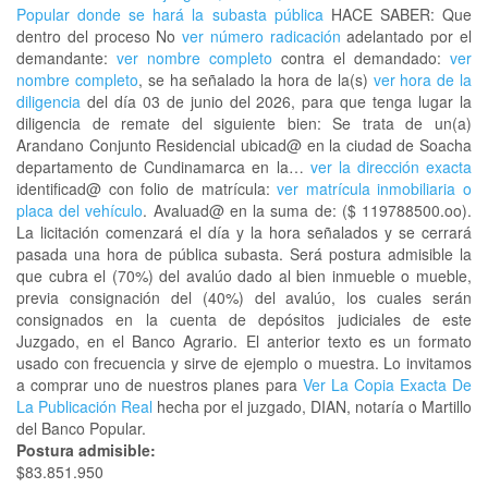
Popular donde se hará la subasta pública
HACE SABER: Que
dentro del proceso No
ver número radicación
adelantado por el
demandante:
ver nombre completo
contra el demandado:
ver
nombre completo
, se ha señalado la hora de la(s)
ver hora de la
diligencia
del día 03 de junio del 2026, para que tenga lugar la
diligencia de remate del siguiente bien: Se trata de un(a)
Arandano Conjunto Residencial ubicad@ en la ciudad de Soacha
departamento de Cundinamarca en la…
ver la dirección exacta
identificad@ con folio de matrícula:
ver matrícula inmobiliaria o
placa del vehículo
. Avaluad@ en la suma de: ($ 119788500.oo).
La licitación comenzará el día y la hora señalados y se cerrará
pasada una hora de pública subasta. Será postura admisible la
que cubra el (70%) del avalúo dado al bien inmueble o mueble,
previa consignación del (40%) del avalúo, los cuales serán
consignados en la cuenta de depósitos judiciales de este
Juzgado, en el Banco Agrario. El anterior texto es un formato
usado con frecuencia y sirve de ejemplo o muestra. Lo invitamos
a comprar uno de nuestros planes para
Ver La Copia Exacta De
La Publicación Real
hecha por el juzgado, DIAN, notaría o Martillo
del Banco Popular.
Postura admisible:
$83.851.950