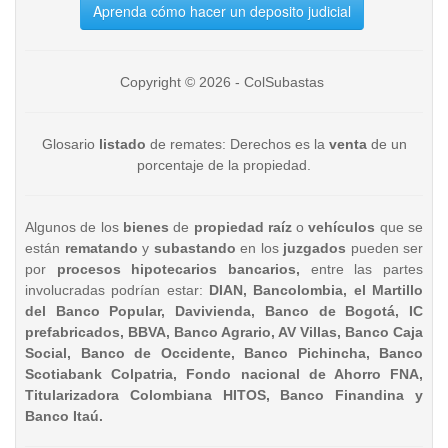
Aprenda cómo hacer un deposito judicial
Copyright © 2026 - ColSubastas
Glosario
listado
de remates: Derechos es la
venta
de un
porcentaje de la propiedad.
Algunos de los
bienes
de
propiedad raíz
o
vehículos
que se
están
rematando
y
subastando
en los
juzgados
pueden ser
por
procesos hipotecarios bancarios,
entre las partes
involucradas podrían estar:
DIAN, Bancolombia, el Martillo
del Banco Popular, Davivienda, Banco de Bogotá, IC
prefabricados, BBVA, Banco Agrario, AV Villas, Banco Caja
Social, Banco de Occidente, Banco Pichincha, Banco
Scotiabank Colpatria, Fondo nacional de Ahorro FNA,
Titularizadora Colombiana HITOS, Banco Finandina y
Banco Itaú.