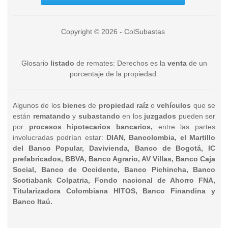
Copyright © 2026 - ColSubastas
Glosario
listado
de remates: Derechos es la
venta
de un
porcentaje de la propiedad.
Algunos de los
bienes
de
propiedad raíz
o
vehículos
que se
están
rematando
y
subastando
en los
juzgados
pueden ser
por
procesos hipotecarios bancarios,
entre las partes
involucradas podrían estar:
DIAN, Bancolombia, el Martillo
del Banco Popular, Davivienda, Banco de Bogotá, IC
prefabricados, BBVA, Banco Agrario, AV Villas, Banco Caja
Social, Banco de Occidente, Banco Pichincha, Banco
Scotiabank Colpatria, Fondo nacional de Ahorro FNA,
Titularizadora Colombiana HITOS, Banco Finandina y
Banco Itaú.