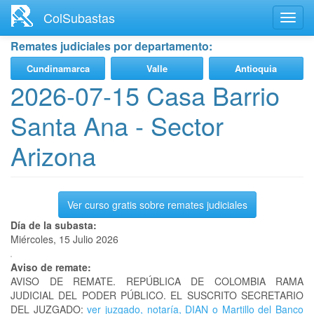
Ir
ColSubastas
Toggl
al
navig
contenido
Remates judiciales por departamento:
principal
Cundinamarca
Valle
Antioquia
2026-07-15 Casa Barrio
Santa Ana - Sector
Arizona
Ver curso gratis sobre remates judiciales
Día de la subasta:
Miércoles, 15 Julio 2026
Aviso de remate:
AVISO DE REMATE. REPÚBLICA DE COLOMBIA RAMA
JUDICIAL DEL PODER PÚBLICO. EL SUSCRITO SECRETARIO
DEL JUZGADO:
ver juzgado, notaría, DIAN o Martillo del Banco