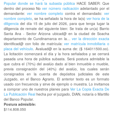
Popular donde se hará la subasta pública
HACE SABER: Que
dentro del proceso No
ver número radicación
adelantado por el
demandante:
ver nombre completo
contra el demandado:
ver
nombre completo
, se ha señalado la hora de la(s)
ver hora de la
diligencia
del día 15 de julio del 2026, para que tenga lugar la
diligencia de remate del siguiente bien: Se trata de un(a) Barrio
Santa Ana - Sector Arizona ubicad@ en la ciudad de Soacha
departamento de Cundinamarca en la…
ver la dirección exacta
identificad@ con folio de matrícula:
ver matrícula inmobiliaria o
placa del vehículo
. Avaluad@ en la suma de: ($ 164011500.oo).
La licitación comenzará el día y la hora señalados y se cerrará
pasada una hora de pública subasta. Será postura admisible la
que cubra el (70%) del avalúo dado al bien inmueble o mueble,
previa consignación del (40%) del avalúo, los cuales serán
consignados en la cuenta de depósitos judiciales de este
Juzgado, en el Banco Agrario. El anterior texto es un formato
usado con frecuencia y sirve de ejemplo o muestra. Lo invitamos
a comprar uno de nuestros planes para
Ver La Copia Exacta De
La Publicación Real
hecha por el juzgado, DIAN, notaría o Martillo
del Banco Popular.
Postura admisible:
$114.808.050