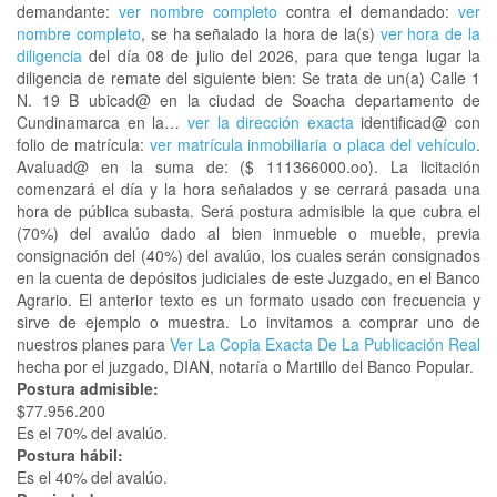
demandante:
ver nombre completo
contra el demandado:
ver
nombre completo
, se ha señalado la hora de la(s)
ver hora de la
diligencia
del día 08 de julio del 2026, para que tenga lugar la
diligencia de remate del siguiente bien: Se trata de un(a) Calle 1
N. 19 B ubicad@ en la ciudad de Soacha departamento de
Cundinamarca en la…
ver la dirección exacta
identificad@ con
folio de matrícula:
ver matrícula inmobiliaria o placa del vehículo
.
Avaluad@ en la suma de: ($ 111366000.oo). La licitación
comenzará el día y la hora señalados y se cerrará pasada una
hora de pública subasta. Será postura admisible la que cubra el
(70%) del avalúo dado al bien inmueble o mueble, previa
consignación del (40%) del avalúo, los cuales serán consignados
en la cuenta de depósitos judiciales de este Juzgado, en el Banco
Agrario. El anterior texto es un formato usado con frecuencia y
sirve de ejemplo o muestra. Lo invitamos a comprar uno de
nuestros planes para
Ver La Copia Exacta De La Publicación Real
hecha por el juzgado, DIAN, notaría o Martillo del Banco Popular.
Postura admisible:
$77.956.200
Es el 70% del avalúo.
Postura hábil:
Es el 40% del avalúo.