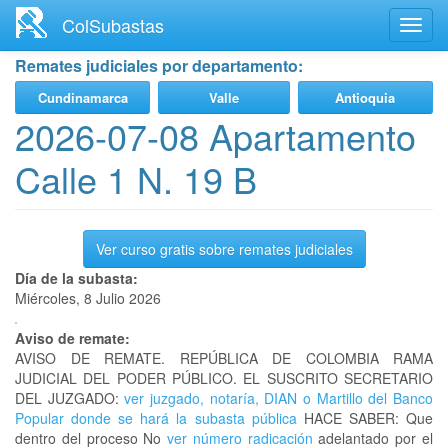
Ir
ColSubastas
Toggl
al
navig
contenido
Remates judiciales por departamento:
principal
Cundinamarca
Valle
Antioquia
2026-07-08 Apartamento
Calle 1 N. 19 B
Ver curso gratis sobre remates judiciales
Día de la subasta:
Miércoles, 8 Julio 2026
Aviso de remate:
AVISO DE REMATE. REPÚBLICA DE COLOMBIA RAMA
JUDICIAL DEL PODER PÚBLICO. EL SUSCRITO SECRETARIO
DEL JUZGADO:
ver juzgado, notaría, DIAN o Martillo del Banco
Popular donde se hará la subasta pública
HACE SABER: Que
dentro del proceso No
ver número radicación
adelantado por el