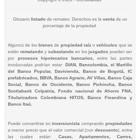
Glosario
listado
de remates: Derechos es la
venta
de un
porcentaje de la propiedad.
Algunos de los
bienes
de
propiedad raíz
o
vehículos
que se
están
rematando
y
subastando
en los
juzgados
pueden ser
por
procesos hipotecarios bancarios,
entre las partes
involucradas podrían estar:
DIAN, Bancolombia, el Martillo
del Banco Popular, Davivienda, Banco de Bogotá, IC
prefabricados, BBVA, Banco Agrario, AV Villas, Banco Caja
Social, Banco de Occidente, Banco Pichincha, Banco
Scotiabank Colpatria, Fondo nacional de Ahorro FNA,
Titularizadora Colombiana HITOS, Banco Finandina y
Banco Itaú.
Puede convertirse en
inversionista
comprando
propiedades
a menor precio que el valor comercial (con
descuento
), entre
las cuales están:
Casas, Apartamentos, Carros,