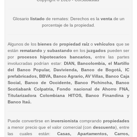
Glosario
listado
de remates: Derechos es la
venta
de un
porcentaje de la propiedad.
Algunos de los
bienes
de
propiedad raíz
o
vehículos
que se
están
rematando
y
subastando
en los
juzgados
pueden ser
por
procesos hipotecarios bancarios,
entre las partes
involucradas podrían estar:
DIAN, Bancolombia, el Martillo
del Banco Popular, Davivienda, Banco de Bogotá, IC
prefabricados, BBVA, Banco Agrario, AV Villas, Banco Caja
Social, Banco de Occidente, Banco Pichincha, Banco
Scotiabank Colpatria, Fondo nacional de Ahorro FNA,
Titularizadora Colombiana HITOS, Banco Finandina y
Banco Itaú.
Puede convertirse en
inversionista
comprando
propiedades
a menor precio que el valor comercial (con
descuento
), entre
las cuales están:
Casas, Apartamentos, Carros,