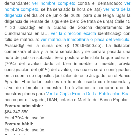
demandante:
ver nombre completo
contra el demandado:
ver
nombre completo
, se ha señalado la hora de la(s)
ver hora de la
diligencia
del día 24 de junio del 2026, para que tenga lugar la
diligencia de remate del siguiente bien: Se trata de un(a) Calle 15
# 30 ubicad@ en la ciudad de Soacha departamento de
Cundinamarca en la…
ver la dirección exacta
identificad@ con
folio de matrícula:
ver matrícula inmobiliaria o placa del vehículo
.
Avaluad@ en la suma de: ($ 120496500.oo). La licitación
comenzará el día y la hora señalados y se cerrará pasada una
hora de pública subasta. Será postura admisible la que cubra el
(70%) del avalúo dado al bien inmueble o mueble, previa
consignación del (40%) del avalúo, los cuales serán consignados
en la cuenta de depósitos judiciales de este Juzgado, en el Banco
Agrario. El anterior texto es un formato usado con frecuencia y
sirve de ejemplo o muestra. Lo invitamos a comprar uno de
nuestros planes para
Ver La Copia Exacta De La Publicación Real
hecha por el juzgado, DIAN, notaría o Martillo del Banco Popular.
Postura admisible:
$84.347.550
Es el 70% del avalúo.
Postura hábil:
Es el 40% del avalúo.