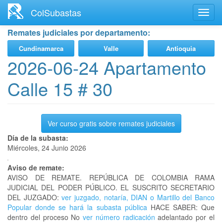
Ir
ColSubastas
Toggl
al
navig
contenido
Remates judiciales por departamento:
principal
Cundinamarca
Valle
Antioquia
2026-06-24 Apartamento
Calle 15 # 30
Ver curso gratis sobre remates judiciales
Día de la subasta:
Miércoles, 24 Junio 2026
Aviso de remate:
AVISO DE REMATE. REPÚBLICA DE COLOMBIA RAMA
JUDICIAL DEL PODER PÚBLICO. EL SUSCRITO SECRETARIO
DEL JUZGADO:
ver juzgado, notaría, DIAN o Martillo del Banco
Popular donde se hará la subasta pública
HACE SABER: Que
dentro del proceso No
ver número radicación
adelantado por el