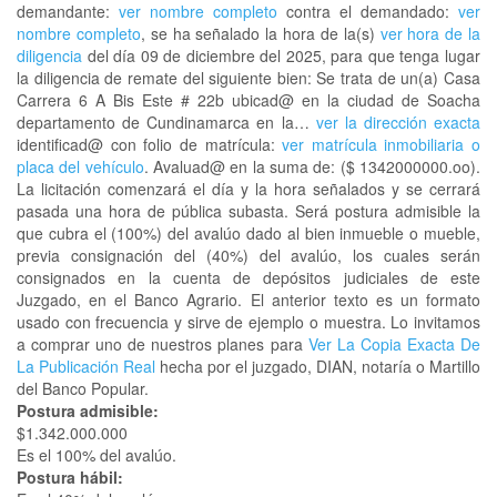
demandante:
ver nombre completo
contra el demandado:
ver
nombre completo
, se ha señalado la hora de la(s)
ver hora de la
diligencia
del día 09 de diciembre del 2025, para que tenga lugar
la diligencia de remate del siguiente bien: Se trata de un(a) Casa
Carrera 6 A Bis Este # 22b ubicad@ en la ciudad de Soacha
departamento de Cundinamarca en la…
ver la dirección exacta
identificad@ con folio de matrícula:
ver matrícula inmobiliaria o
placa del vehículo
. Avaluad@ en la suma de: ($ 1342000000.oo).
La licitación comenzará el día y la hora señalados y se cerrará
pasada una hora de pública subasta. Será postura admisible la
que cubra el (100%) del avalúo dado al bien inmueble o mueble,
previa consignación del (40%) del avalúo, los cuales serán
consignados en la cuenta de depósitos judiciales de este
Juzgado, en el Banco Agrario. El anterior texto es un formato
usado con frecuencia y sirve de ejemplo o muestra. Lo invitamos
a comprar uno de nuestros planes para
Ver La Copia Exacta De
La Publicación Real
hecha por el juzgado, DIAN, notaría o Martillo
del Banco Popular.
Postura admisible:
$1.342.000.000
Es el 100% del avalúo.
Postura hábil: