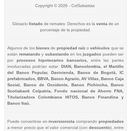
Copyright © 2026 - ColSubastas
Glosario
listado
de remates: Derechos es la
venta
de un
porcentaje de la propiedad.
Algunos de los
bienes
de
propiedad raíz
o
vehículos
que se
están
rematando
y
subastando
en los
juzgados
pueden ser
por
procesos hipotecarios bancarios,
entre las partes
involucradas podrían estar:
DIAN, Bancolombia, el Martillo
del Banco Popular, Davivienda, Banco de Bogotá, IC
prefabricados, BBVA, Banco Agrario, AV Villas, Banco Caja
Social, Banco de Occidente, Banco Pichincha, Banco
Scotiabank Colpatria, Fondo nacional de Ahorro FNA,
Titularizadora Colombiana HITOS, Banco Finandina y
Banco Itaú.
Puede convertirse en
inversionista
comprando
propiedades
a menor precio que el valor comercial (con
descuento
), entre