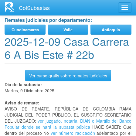
Ir
ColSubastas
Toggl
al
navig
contenido
Remates judiciales por departamento:
principal
Cundinamarca
Valle
Antioquia
2025-12-09 Casa Carrera
6 A Bis Este # 22b
Ver curso gratis sobre remates judiciales
Día de la subasta:
Martes, 9 Diciembre 2025
Aviso de remate:
AVISO DE REMATE. REPÚBLICA DE COLOMBIA RAMA
JUDICIAL DEL PODER PÚBLICO. EL SUSCRITO SECRETARIO
DEL JUZGADO:
ver juzgado, notaría, DIAN o Martillo del Banco
Popular donde se hará la subasta pública
HACE SABER: Que
dentro del proceso No
ver número radicación
adelantado por el