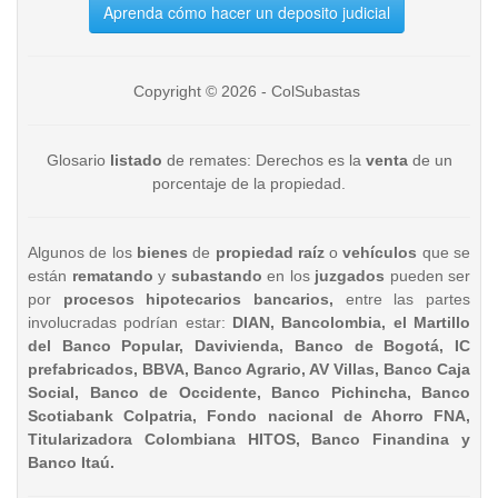
Aprenda cómo hacer un deposito judicial
Copyright © 2026 - ColSubastas
Glosario
listado
de remates: Derechos es la
venta
de un
porcentaje de la propiedad.
Algunos de los
bienes
de
propiedad raíz
o
vehículos
que se
están
rematando
y
subastando
en los
juzgados
pueden ser
por
procesos hipotecarios bancarios,
entre las partes
involucradas podrían estar:
DIAN, Bancolombia, el Martillo
del Banco Popular, Davivienda, Banco de Bogotá, IC
prefabricados, BBVA, Banco Agrario, AV Villas, Banco Caja
Social, Banco de Occidente, Banco Pichincha, Banco
Scotiabank Colpatria, Fondo nacional de Ahorro FNA,
Titularizadora Colombiana HITOS, Banco Finandina y
Banco Itaú.