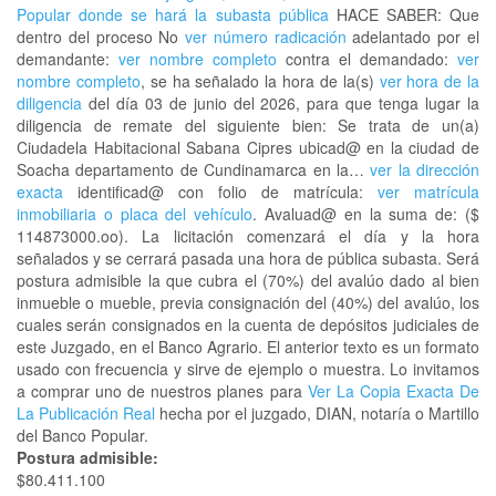
Popular donde se hará la subasta pública
HACE SABER: Que
dentro del proceso No
ver número radicación
adelantado por el
demandante:
ver nombre completo
contra el demandado:
ver
nombre completo
, se ha señalado la hora de la(s)
ver hora de la
diligencia
del día 03 de junio del 2026, para que tenga lugar la
diligencia de remate del siguiente bien: Se trata de un(a)
Ciudadela Habitacional Sabana Cipres ubicad@ en la ciudad de
Soacha departamento de Cundinamarca en la…
ver la dirección
exacta
identificad@ con folio de matrícula:
ver matrícula
inmobiliaria o placa del vehículo
. Avaluad@ en la suma de: ($
114873000.oo). La licitación comenzará el día y la hora
señalados y se cerrará pasada una hora de pública subasta. Será
postura admisible la que cubra el (70%) del avalúo dado al bien
inmueble o mueble, previa consignación del (40%) del avalúo, los
cuales serán consignados en la cuenta de depósitos judiciales de
este Juzgado, en el Banco Agrario. El anterior texto es un formato
usado con frecuencia y sirve de ejemplo o muestra. Lo invitamos
a comprar uno de nuestros planes para
Ver La Copia Exacta De
La Publicación Real
hecha por el juzgado, DIAN, notaría o Martillo
del Banco Popular.
Postura admisible:
$80.411.100