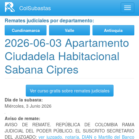
Ir
ColSubastas
Toggl
al
navig
contenido
Remates judiciales por departamento:
principal
Cundinamarca
Valle
Antioquia
2026-06-03 Apartamento
Ciudadela Habitacional
Sabana Cipres
Ver curso gratis sobre remates judiciales
Día de la subasta:
Miércoles, 3 Junio 2026
Aviso de remate:
AVISO DE REMATE. REPÚBLICA DE COLOMBIA RAMA
JUDICIAL DEL PODER PÚBLICO. EL SUSCRITO SECRETARIO
DEL JUZGADO:
ver juzgado, notaría, DIAN o Martillo del Banco